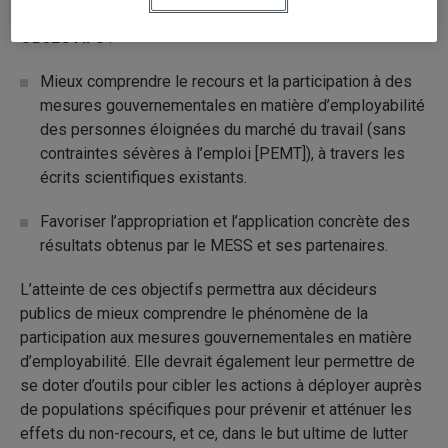
OBJECTIFS
:
Mieux comprendre le recours et la participation à des
mesures gouvernementales en matière d’employabilité
des personnes éloignées du marché du travail (sans
contraintes sévères à l’emploi [PEMT]), à travers les
écrits scientifiques existants.
Favoriser l’appropriation et l’application concrète des
résultats obtenus par le MESS et ses partenaires.
L’atteinte de ces objectifs permettra aux décideurs
publics de mieux comprendre le phénomène de la
participation aux mesures gouvernementales en matière
d’employabilité. Elle devrait également leur permettre de
se doter d’outils pour cibler les actions à déployer auprès
de populations spécifiques pour prévenir et atténuer les
effets du non-recours, et ce, dans le but ultime de lutter