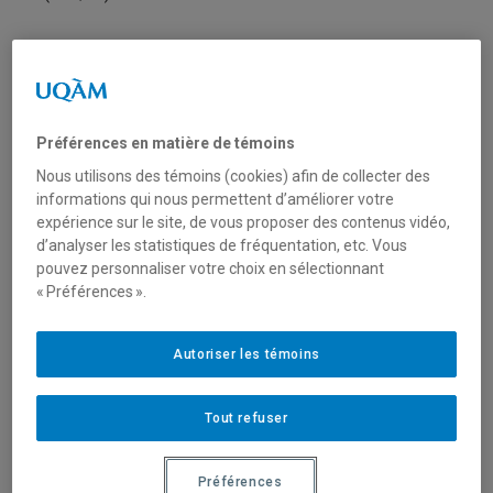
Organisme(s) partenaire(s)
Ministère de l’Emploi et de la Solidarité sociale (MESS)
Préférences en matière de témoins
Nous utilisons des témoins (cookies) afin de collecter des
Type de financement
informations qui nous permettent d’améliorer votre
expérience sur le site, de vous proposer des contenus vidéo,
Fonctionnement
d’analyser les statistiques de fréquentation, etc. Vous
pouvez personnaliser votre choix en sélectionnant
Mobilisation des connaissances (réseautage, transfert
« Préférences ».
et diffusion)
Autoriser les témoins
Secteur(s)
Sciences humaines et sociales
Tout refuser
Préférences
Description du programme