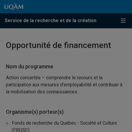
Passer au contenu
Accéder au menu principal
Accéder à la recherche
Passer au contenu
Accéder au menu principal
Service de la recherche et de la création
Menu
Opportunité de financement
Nom du programme
Action concertée – comprendre le recours et la
participation aux mesures d’employabilité et contribuer à
la mobilisation des connaissances
Organisme(s) porteur(s)
Fonds de recherche du Québec - Société et Culture
(FRQSC)