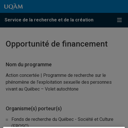
Passer au contenu
Accéder au menu principal
Accéder à la recherche
Passer au contenu
Accéder au menu principal
Service de la recherche et de la création
Menu
Opportunité de financement
Nom du programme
Action concertée | Programme de recherche sur le
phénomène de l’exploitation sexuelle des personnes
vivant au Québec – Volet autochtone
Organisme(s) porteur(s)
Fonds de recherche du Québec - Société et Culture
(FRQSC)