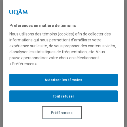
Organisme(s) partenaire(s)
Préférences en matière de témoins
Ministère de la Sécurité publique
Nous utilisons des témoins (cookies) afin de collecter des
informations qui nous permettent d’améliorer votre
expérience sur le site, de vous proposer des contenus vidéo,
Type de financement
d’analyser les statistiques de fréquentation, etc. Vous
pouvez personnaliser votre choix en sélectionnant
Fonctionnement
« Préférences ».
Secteur(s)
Autoriser les témoins
Sciences humaines et sociales
Tout refuser
Description du programme
Préférences
Cet appel de propositions vise à mieux comprendre et
prévenir l’exploitation sexuelle au Québec en contexte