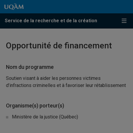
Passer au contenu
Accéder au menu principal
Accéder à la recherche
Passer au contenu
Accéder au menu principal
Service de la recherche et de la création
Menu
Opportunité de financement
Nom du programme
Soutien visant à aider les personnes victimes
d’infractions criminelles et à favoriser leur rétablissement
Organisme(s) porteur(s)
Ministère de la justice (Québec)