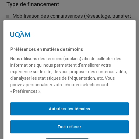
Type de financement
Mobilisation des connaissances (réseautage, transfert
et diffusion)
Secteur(s)
Préférences en matière de témoins
Sciences humaines et sociales
Nous utilisons des témoins (cookies) afin de collecter des
informations qui nous permettent d’améliorer votre
expérience sur le site, de vous proposer des contenus vidéo,
Description du programme
d’analyser les statistiques de fréquentation, etc. Vous
pouvez personnaliser votre choix en sélectionnant
Volet 2 : Développement et transfert de connaissances
« Préférences ».
en matière d’aide offerte aux personnes victimes, à
leurs proches et aux témoins d’infractions criminelles
Autoriser les témoins
Objectif
Tout refuser
Ce volet du Programme vise à réaliser des projets