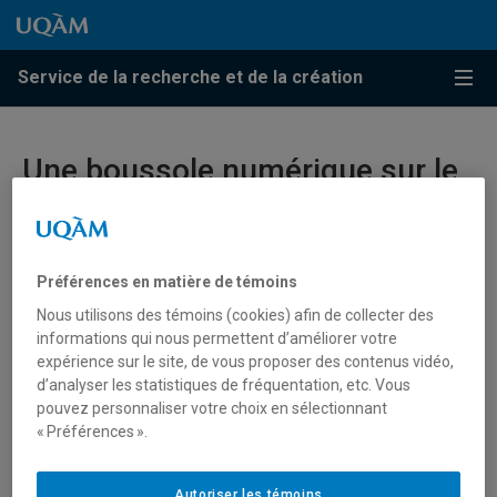
Passer au contenu
Accéder au menu principal
Accéder à la recherche
Passer au contenu
Accéder au menu principal
Service de la recherche et de la création
Menu
Une boussole numérique sur le
cyberharcèlement envers les
journalistes
Préférences en matière de témoins
L’outil a été lancé en partenariat avec la Fédération
Nous utilisons des témoins (cookies) afin de collecter des
nationale des communications et de la culture.
informations qui nous permettent d’améliorer votre
expérience sur le site, de vous proposer des contenus vidéo,
Le professeur du Département de didactique Stéphane
d’analyser les statistiques de fréquentation, etc. Vous
Villeneuve s’intéresse au cyberharcèlement vécu par les
pouvez personnaliser votre choix en sélectionnant
journalistes depuis quelques années déjà. Le
premier
« Préférences ».
volet
de ses recherches, en 2022, avait révélé qu’environ
50 % des travailleuses et travailleurs de l’information
Autoriser les témoins