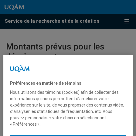
Passer au contenu
Accéder au menu principal
Accéder à la recherche
Passer au contenu
Accéder au menu principal
Service de la recherche et de la création
Menu
Montants prévus pour les
dégrèvements
Prendre note que les années mentionnées ci-dessous
er
correspondent à des années financières, soit du 1
juin au
Préférences en matière de témoins
31 mai. Le montant indiqué pour l’année en cours est
Nous utilisons des témoins (cookies) afin de collecter des
confirmé, tandis que ceux des années suivantes sont des
informations qui nous permettent d’améliorer votre
estimations. Ces montants peuvent être revus selon les
expérience sur le site, de vous proposer des contenus vidéo,
conventions en vigueur.
d’analyser les statistiques de fréquentation, etc. Vous
pouvez personnaliser votre choix en sélectionnant
« Préférences ».
Année
Montant*