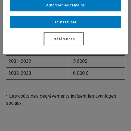
2026-2027
13 500 $
Autoriser les témoins
2027-2028
14 000 $
Tout refuser
2028-2029
14 400 $
2029-2030
14 800 $
Préférences
2030-2031
15 200 $
2031-2032
15 600$
2032-2033
16 000 $
* Les coûts des dégrèvements incluent les avantages
sociaux.