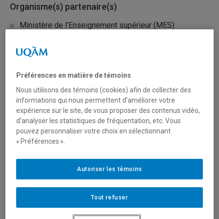
Organisme(s) partenaire(s)
Ministère de l’Enseignement supérieur (MES)
Secteur(s)
Préférences en matière de témoins
Sciences humaines et sociales
Nous utilisons des témoins (cookies) afin de collecter des
informations qui nous permettent d’améliorer votre
Description du programme
expérience sur le site, de vous proposer des contenus vidéo,
d’analyser les statistiques de fréquentation, etc. Vous
Le ministère de l’Enseignement supérieur (MES) se joint
pouvez personnaliser votre choix en sélectionnant
au Fonds de recherche du Québec — Société et
« Préférences ».
culture (FRQSC) pour inviter la communauté scientifique à
répondre au présent appel de propositions visant la
Autoriser les témoins
création de trois Chaires de recherche explorant les
spécificités du Québec sur des thèmes stratégiques pour
Tout refuser
lesquels la place qu’occupe la langue française soulève
des questions de recherche et nécessite la mise en