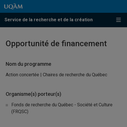
Passer au contenu
Accéder au menu principal
Accéder à la recherche
Passer au contenu
Accéder au menu principal
Service de la recherche et de la création
Menu
Opportunité de financement
Nom du programme
Action concertée | Chaires de recherche du Québec
Organisme(s) porteur(s)
Fonds de recherche du Québec - Société et Culture
(FRQSC)