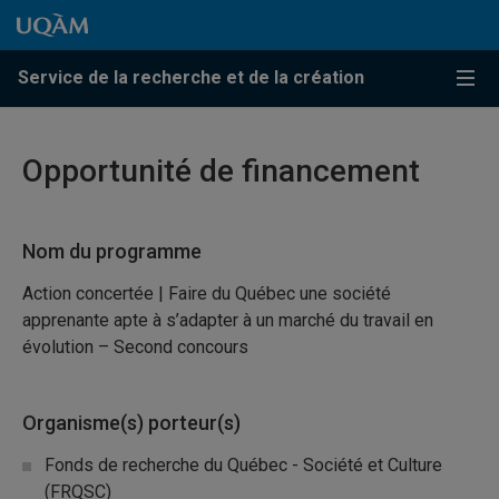
Passer au contenu
Accéder au menu principal
Accéder à la recherche
Passer au contenu
Accéder au menu principal
Service de la recherche et de la création
Menu
Opportunité de financement
Nom du programme
Action concertée | Faire du Québec une société
apprenante apte à s’adapter à un marché du travail en
évolution – Second concours
Organisme(s) porteur(s)
Fonds de recherche du Québec - Société et Culture
(FRQSC)