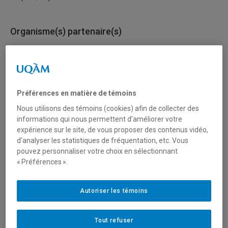
Organisme(s) partenaire(s)
Ministère de l’Économie, de l’Innovation et de l’Énergie
(MEIE)
Préférences en matière de témoins
Type de financement
Nous utilisons des témoins (cookies) afin de collecter des
Fonctionnement
informations qui nous permettent d’améliorer votre
expérience sur le site, de vous proposer des contenus vidéo,
d’analyser les statistiques de fréquentation, etc. Vous
Secteur(s)
pouvez personnaliser votre choix en sélectionnant
« Préférences ».
Sciences humaines et sociales
Autoriser les témoins
Description du programme
Tout refuser
Cet appel de propositions visant à améliorer les