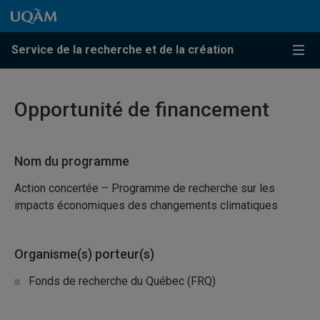
Passer au contenu
Accéder au menu principal
Accéder à la recherche
Passer au contenu
Accéder au menu principal
Service de la recherche et de la création
Menu
Opportunité de financement
Nom du programme
Action concertée – Programme de recherche sur les
impacts économiques des changements climatiques
Organisme(s) porteur(s)
Fonds de recherche du Québec (FRQ)