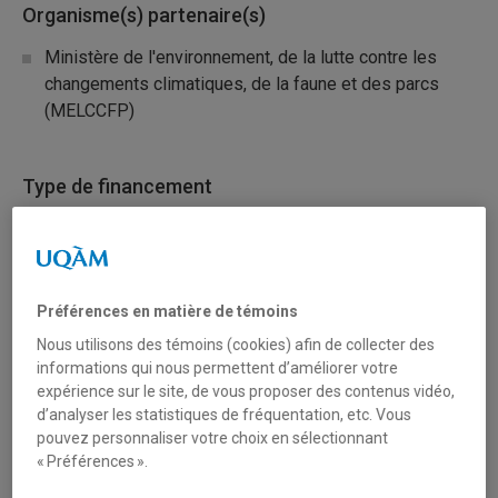
Organisme(s) partenaire(s)
Ministère de l'environnement, de la lutte contre les
changements climatiques, de la faune et des parcs
(MELCCFP)
Type de financement
Fonctionnement
Secteur(s)
Préférences en matière de témoins
Nous utilisons des témoins (cookies) afin de collecter des
Sciences humaines et sociales
informations qui nous permettent d’améliorer votre
expérience sur le site, de vous proposer des contenus vidéo,
Sciences liées à la santé
d’analyser les statistiques de fréquentation, etc. Vous
pouvez personnaliser votre choix en sélectionnant
Sciences naturelles et mathématiques
« Préférences ».