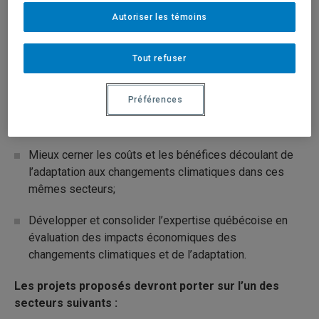
Description du programme
Autoriser les témoins
Les objectifs de ce programme sont de :
Tout refuser
Mieux comprendre les coûts et les éventuels
bénéfices associés aux impacts des changements
Préférences
climatiques sur certains secteurs d’activités
vulnérables ainsi que sur leurs infrastructures;
Mieux cerner les coûts et les bénéfices découlant de
l’adaptation aux changements climatiques dans ces
mêmes secteurs;
Développer et consolider l’expertise québécoise en
évaluation des impacts économiques des
changements climatiques et de l’adaptation.
Les projets proposés devront porter sur l’un des
secteurs suivants :