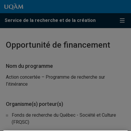
Passer au contenu
Accéder au menu principal
Accéder à la recherche
Passer au contenu
Accéder au menu principal
Service de la recherche et de la création
Menu
Opportunité de financement
Nom du programme
Action concertée – Programme de recherche sur
l’itinérance
Organisme(s) porteur(s)
Fonds de recherche du Québec - Société et Culture
(FRQSC)