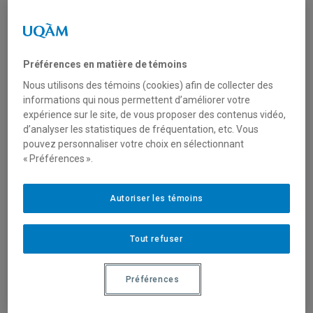
Type de financement
Fonctionnement
Préférences en matière de témoins
Mobilisation des connaissances (réseautage, transfert
Nous utilisons des témoins (cookies) afin de collecter des
et diffusion)
informations qui nous permettent d’améliorer votre
expérience sur le site, de vous proposer des contenus vidéo,
d’analyser les statistiques de fréquentation, etc. Vous
pouvez personnaliser votre choix en sélectionnant
Secteur(s)
« Préférences ».
Sciences humaines et sociales
Autoriser les témoins
Description du programme
Tout refuser
Cet appel de propositions vise à accroître les
connaissances sur :
Préférences
l’itinérance telle qu’elle est définie par la Politique
nationale de lutte à l’itinérance (2014) ou l’une de ses