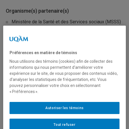
Organisme(s) partenaire(s)
Ministère de la Santé et des Services sociaux (MSSS)
Type de financement
Fonctionnement
Préférences en matière de témoins
Nous utilisons des témoins (cookies) afin de collecter des
informations qui nous permettent d’améliorer votre
Secteur(s)
expérience sur le site, de vous proposer des contenus vidéo,
d’analyser les statistiques de fréquentation, etc. Vous
Sciences humaines et sociales
pouvez personnaliser votre choix en sélectionnant
« Préférences ».
Description du programme
Autoriser les témoins
Ce programme vise à soutenir le développement des
connaissances quant à l’utilisation des écrans, les
Tout refuser
facteurs de risque et de protection associés et ses