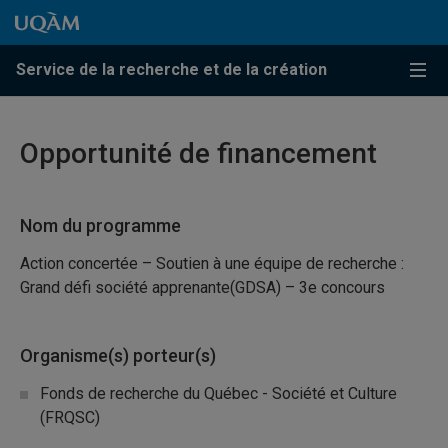
Passer au contenu
Accéder au menu principal
Accéder à la recherche
Passer au contenu
Accéder au menu principal
Service de la recherche et de la création
Menu
Opportunité de financement
Nom du programme
Action concertée – Soutien à une équipe de recherche :
Grand défi société apprenante(GDSA) – 3e concours
Organisme(s) porteur(s)
Fonds de recherche du Québec - Société et Culture
(FRQSC)