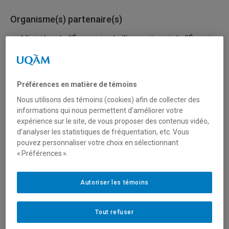
Organisme(s) partenaire(s)
Ministère de l’Économie, de l’Innovation et de l’Énergie
(MEIE)
Type de financement
Préférences en matière de témoins
Nous utilisons des témoins (cookies) afin de collecter des
Fonctionnement
informations qui nous permettent d’améliorer votre
expérience sur le site, de vous proposer des contenus vidéo,
d’analyser les statistiques de fréquentation, etc. Vous
Secteur(s)
pouvez personnaliser votre choix en sélectionnant
« Préférences ».
Sciences humaines et sociales
Autoriser les témoins
Description du programme
Dans le contexte du Grand défi société apprenante (GDSA)
Tout refuser
qui vise à « Faire du Québec une société apprenante au