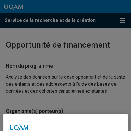
Passer au contenu
Accéder au menu principal
Accéder à la recherche
Passer au contenu
Accéder au menu principal
Service de la recherche et de la création
Menu
Opportunité de financement
Nom du programme
Analyse des données sur le développement et de la santé
des enfants et des adolescents à l’aide des bases de
données et des cohortes canadiennes existantes
Organisme(s) porteur(s)
Instituts de recherche en santé du Canada (IRSC)