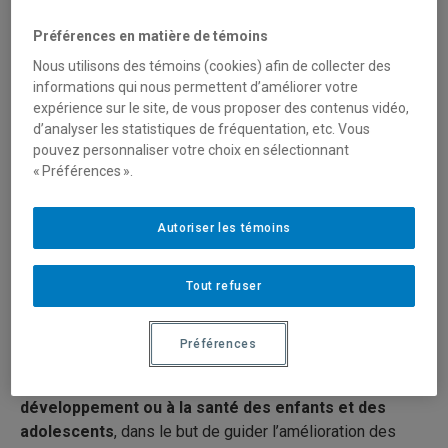
Type de financement
Préférences en matière de témoins
Nous utilisons des témoins (cookies) afin de collecter des
Fonctionnement
informations qui nous permettent d’améliorer votre
expérience sur le site, de vous proposer des contenus vidéo,
d’analyser les statistiques de fréquentation, etc. Vous
Secteur(s)
pouvez personnaliser votre choix en sélectionnant
« Préférences ».
Sciences liées à la santé
Autoriser les témoins
Description du programme
La présente possibilité de financement vise à financer
Tout refuser
des projets qui feront usage de données tirées de
cohortes, de bases de données, de plateformes de
Préférences
données et de catalogues de cohortes existants au
Canada, et qui seront jugés pertinents par rapport
au
développement ou à la santé des enfants et des
adolescents
, dans le but de guider l’amélioration des