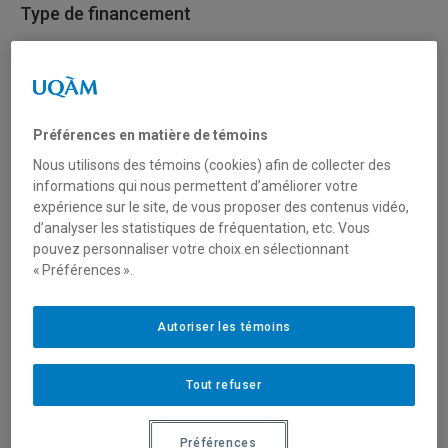
Type de financement
Fonctionnement
Secteur(s)
Préférences en matière de témoins
Sciences naturelles et mathématiques
Nous utilisons des témoins (cookies) afin de collecter des
informations qui nous permettent d’améliorer votre
expérience sur le site, de vous proposer des contenus vidéo,
Description du programme
d’analyser les statistiques de fréquentation, etc. Vous
pouvez personnaliser votre choix en sélectionnant
Le Programme canadien pour la sûreté et la sécurité est à
« Préférences ».
la recherche de solutions novatrices dans le cadre du
défi
Éclairer la voie par l’IA : analytique avancée et aide à
Autoriser les témoins
la décision pour les premiers intervenants
.
Les innovateurs établiront des réseaux de recherche
Tout refuser
constitués d’équipes pluridisciplinaires qui mettent
l’accent sur l’intelligence artificielle et l’apprentissage
Préférences