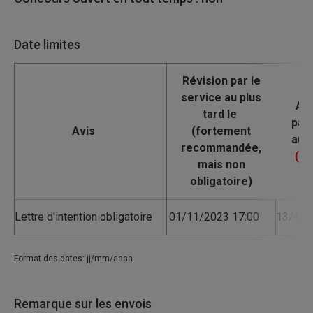
Date limites
Avis
Lettre d'intention obligatoire
01/11/2023 17:00
13/11/
Format des dates: jj/mm/aaaa
Remarque sur les envois