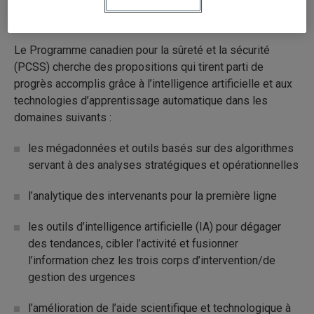
automatique, ainsi que des façons d’aider les premiers
intervenants à prendre des décisions.
Le Programme canadien pour la sûreté et la sécurité
(PCSS) cherche des propositions qui tirent parti de
progrès accomplis grâce à l’intelligence artificielle et aux
technologies d’apprentissage automatique dans les
domaines suivants :
les mégadonnées et outils basés sur des algorithmes
servant à des analyses stratégiques et opérationnelles
l’analytique des intervenants pour la première ligne
les outils d’intelligence artificielle (IA) pour dégager
des tendances, cibler l’activité et fusionner
l’information chez les trois corps d’intervention/de
gestion des urgences
l’amélioration de l’aide scientifique et technologique à