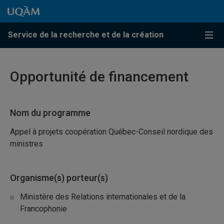
Passer au contenu
Accéder au menu principal
Accéder à la recherche
Passer au contenu
Accéder au menu principal
Service de la recherche et de la création
Menu
Opportunité de financement
Nom du programme
Appel à projets coopération Québec-Conseil nordique des
ministres
Organisme(s) porteur(s)
Ministère des Relations internationales et de la
Francophonie