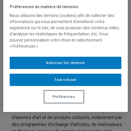
Préférences en matière de témoins
Les objectifs poursuivis par cet appel à projets sont les
Nous utilisons des témoins (cookies) afin de collecter des
suivants :
informations qui nous permettent d’améliorer votre
expérience sur le site, de vous proposer des contenus vidéo,
Encourager la coopération « Nord-Nord » entre les
d’analyser les statistiques de fréquentation, etc. Vous
partenaires du Nunavik, du Québec et des pays
pouvez personnaliser votre choix en sélectionnant
nordiques.
« Préférences ».
Promouvoir le développement durable et la transition
verte de chaque société en tenant compte des facteurs
Autoriser les témoins
culturels, sociaux, économiques, environnementaux et
territoriaux des projets.
Tout refuser
Encourager les échanges entre les parties en
renforçant mutuellement leur présence culturelle.
Préférences
Promouvoir la création et la présentation conjointes
d’œuvres d’art et de produits culturels, notamment par
des programmes d’échange d’artistes, de réalisateurs