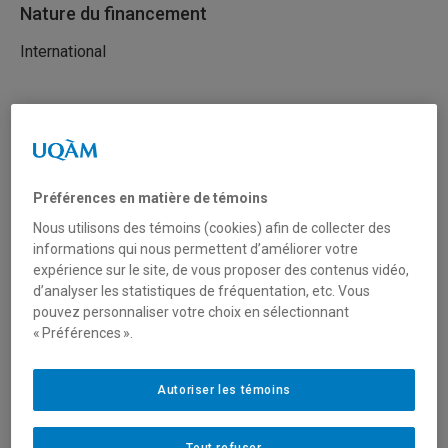
Nature du financement
International
Type de financement
Fonctionnement
Préférences en matière de témoins
Secteur(s)
Nous utilisons des témoins (cookies) afin de collecter des
informations qui nous permettent d’améliorer votre
Arts et création
expérience sur le site, de vous proposer des contenus vidéo,
d’analyser les statistiques de fréquentation, etc. Vous
Sciences humaines et sociales
pouvez personnaliser votre choix en sélectionnant
« Préférences ».
Sciences liées à la santé
Autoriser les témoins
Sciences naturelles et mathématiques
Tout refuser