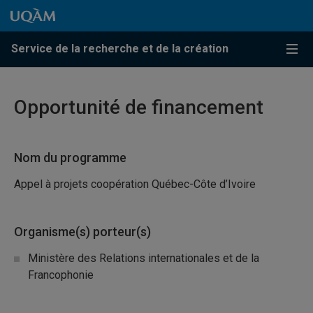
Passer au contenu
Accéder au menu principal
Accéder à la recherche
Passer au contenu
Accéder au menu principal
Service de la recherche et de la création
Menu
Opportunité de financement
Nom du programme
Appel à projets coopération Québec-Côte d’Ivoire
Organisme(s) porteur(s)
Ministère des Relations internationales et de la
Francophonie