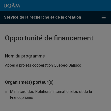
Passer au contenu
Accéder au menu principal
Accéder à la recherche
Passer au contenu
Accéder au menu principal
Service de la recherche et de la création
Menu
Opportunité de financement
Nom du programme
Appel à projets coopération Québec-Jalisco
Organisme(s) porteur(s)
Ministère des Relations internationales et de la
Francophonie