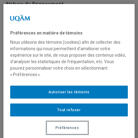
Nature du financement
International
Préférences en matière de témoins
Type de financement
Nous utilisons des témoins (cookies) afin de collecter des
Fonctionnement
informations qui nous permettent d’améliorer votre
expérience sur le site, de vous proposer des contenus vidéo,
d’analyser les statistiques de fréquentation, etc. Vous
pouvez personnaliser votre choix en sélectionnant
Secteur(s)
« Préférences ».
Arts et création
Autoriser les témoins
Sciences humaines et sociales
Sciences naturelles et mathématiques
Tout refuser
Préférences
Description du programme