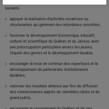
Les objectifs poursuivis par cet appel à projets sont les
suivants :
appuyer la réalisation d’activités novatrices ou
structurantes qui génèrent des retombées concrètes;
favoriser le développement économique, éducatif,
culturel et scientifique du Québec et du Jalisco, avec
une préoccupation particulière envers les jeunes,
l’équité des genres et le développement durable;
encourager la mise en commun des expertises et le
développement de partenariats institutionnels
durables;
valoriser les résultats obtenus aux fins de diffusion
des connaissances auprès de clientèles cibles et du
grand public;
encourager le rayonnement du Québec et de ses