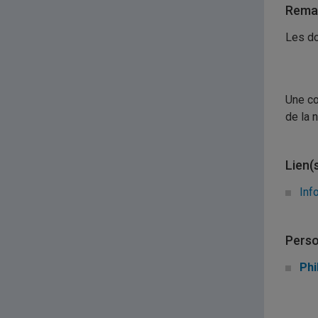
Remar
Les do
Une co
de la 
Lien(
Inf
Perso
Phi