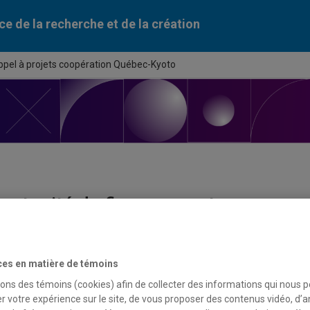
ce de la recherche et de la création
ppel à projets coopération Québec-Kyoto
ortunité de financement
du programme
ces en matière de témoins
à projets coopération Québec-Kyoto
sons des témoins (cookies) afin de collecter des informations qui nous 
r votre expérience sur le site, de vous proposer des contenus vidéo, d’a