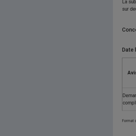
La sub
sur de
Conco
Date 
Avi
Dema
compl
Format 