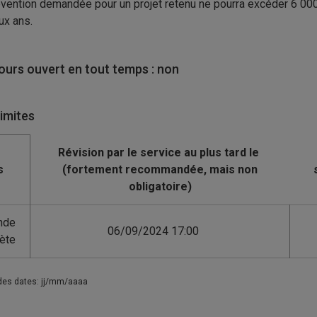
vention demandée pour un projet retenu ne pourra excéder 6
00
ux ans.
urs ouvert en tout temps : non
limites
s
nde
06/09/2024 17:00
ète
des dates: jj/mm/aaaa