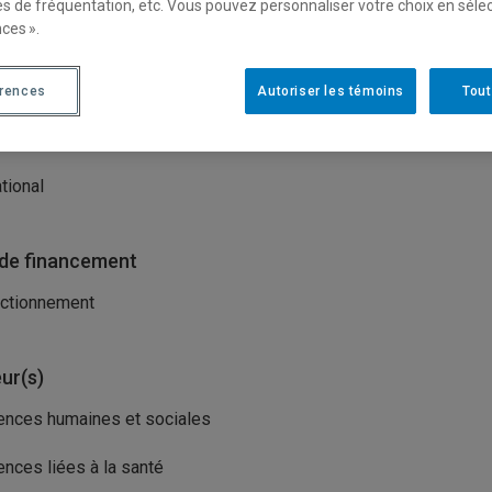
es de fréquentation, etc. Vous pouvez personnaliser votre choix en séle
isme(s) porteur(s)
ces ».
istère des Relations internationales et de la Francophonie
érences
Autoriser les témoins
Tout
e du financement
ational
de financement
ctionnement
ur(s)
ences humaines et sociales
ences liées à la santé