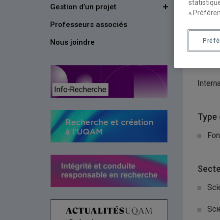
statistiqu
Gestion d’un projet
Organ
« Préféren
Professeurs associés
Min
Préf
Nous joindre
Natur
Intern
Type 
Fon
Secte
Sci
Sci