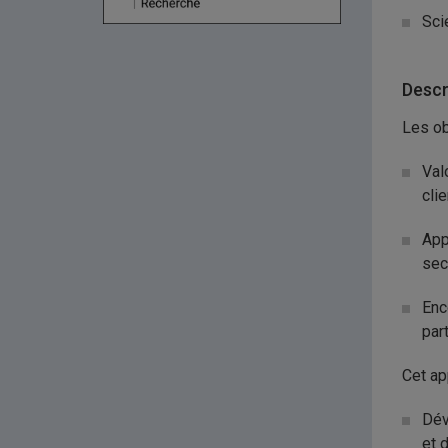
Sci
Descr
Les ob
Val
cli
App
sec
Enc
par
Cet ap
Dév
et 