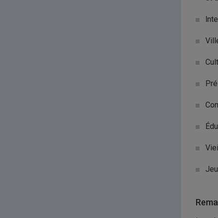
lnte
Vil
Cul
Pré
Con
Édu
Vie
Je
Remar