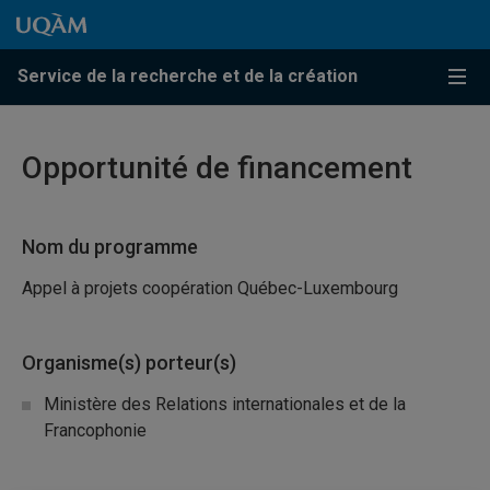
Passer au contenu
Accéder au menu principal
Accéder à la recherche
Passer au contenu
Accéder au menu principal
Service de la recherche et de la création
Menu
Opportunité de financement
Nom du programme
Appel à projets coopération Québec-Luxembourg
Organisme(s) porteur(s)
Ministère des Relations internationales et de la
Francophonie