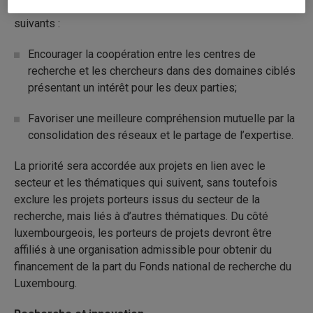
Les objectifs poursuivis par cet appel à projets sont les
suivants :
Encourager la coopération entre les centres de
recherche et les chercheurs dans des domaines ciblés
présentant un intérêt pour les deux parties;
Favoriser une meilleure compréhension mutuelle par la
consolidation des réseaux et le partage de l’expertise.
La priorité sera accordée aux projets en lien avec le
secteur et les thématiques qui suivent, sans toutefois
exclure les projets porteurs issus du secteur de la
recherche, mais liés à d’autres thématiques. Du côté
luxembourgeois, les porteurs de projets devront être
affiliés à une organisation admissible pour obtenir du
financement de la part du Fonds national de recherche du
Luxembourg.