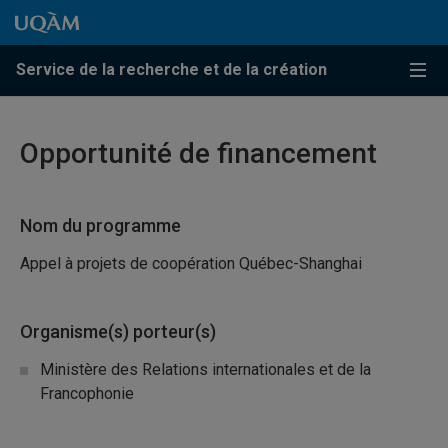
Passer au contenu
Accéder au menu principal
Accéder à la recherche
Passer au contenu
Accéder au menu principal
Service de la recherche et de la création
Menu
Opportunité de financement
Nom du programme
Appel à projets de coopération Québec-Shanghai
Organisme(s) porteur(s)
Ministère des Relations internationales et de la
Francophonie