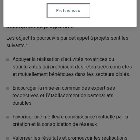
Sciences naturelles et mathématiques
Préférences
Description du programme
Les objectifs poursuivis par cet appel à projets sont les
suivants :
Appuyer la réalisation d’activités novatrices ou
structurantes qui produisent des retombées concrètes
et mutuellement bénéfiques dans les secteurs ciblés.
Encourager la mise en commun des expertises
respectives et l’établissement de partenariats
durables.
Favoriser une meilleure connaissance mutuelle par la
création et la consolidation de réseaux.
Valoriser les résultats et promouvoir les réalisations