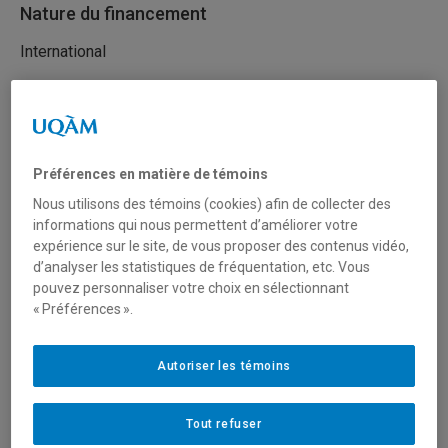
Nature du financement
International
Type de financement
Fonctionnement
Préférences en matière de témoins
Mobilisation des connaissances (réseautage, transfert
Nous utilisons des témoins (cookies) afin de collecter des
et diffusion)
informations qui nous permettent d’améliorer votre
expérience sur le site, de vous proposer des contenus vidéo,
d’analyser les statistiques de fréquentation, etc. Vous
pouvez personnaliser votre choix en sélectionnant
Secteur(s)
« Préférences ».
Arts et création
Autoriser les témoins
Sciences humaines et sociales
Sciences liées à la santé
Tout refuser