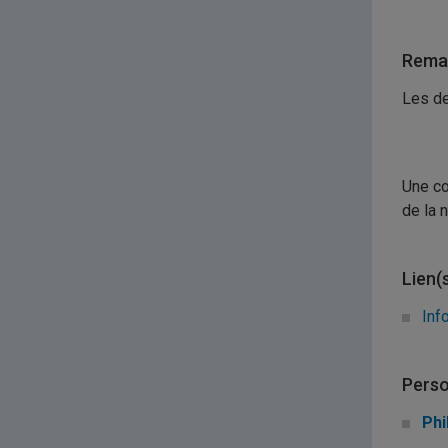
Remar
Les de
Une co
de la 
Lien(
Inf
Perso
Phi