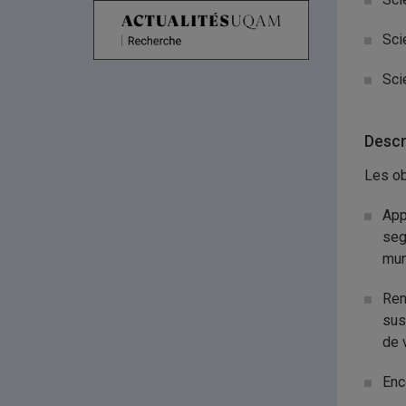
Sci
Sci
Descr
Les ob
App
seg
mun
Ren
sus
de 
Enc