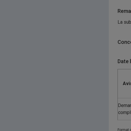
Remar
La sub
Conco
Date 
Avi
Dema
compl
Format 