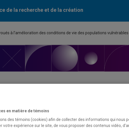
ce de la recherche et de la création
voués à l’amélioration des conditions de vie des populations vulnérable
ortunité de financement
ces en matière de témoins
du programme
sons des témoins (cookies) afin de collecter des informations qui nous 
r votre expérience sur le site, de vous proposer des contenus vidéo, d’a
à projets d’organismes de la diaspora haïtienne voués à l’amélio