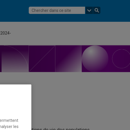
s 2024-
permettent
nalyser les
ration des conditions de vie des populations