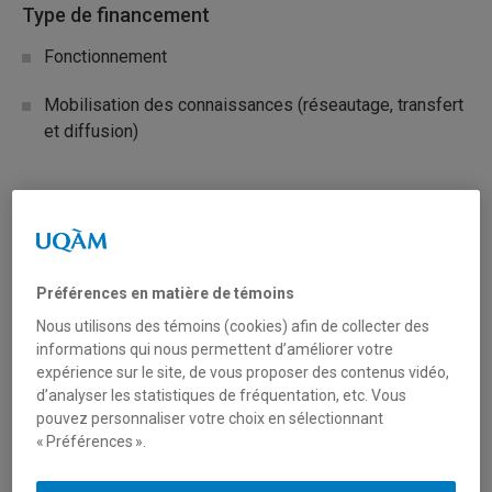
Type de financement
Fonctionnement
Mobilisation des connaissances (réseautage, transfert
et diffusion)
Secteur(s)
Sciences humaines et sociales
Préférences en matière de témoins
Sciences liées à la santé
Nous utilisons des témoins (cookies) afin de collecter des
informations qui nous permettent d’améliorer votre
Description du programme
expérience sur le site, de vous proposer des contenus vidéo,
d’analyser les statistiques de fréquentation, etc. Vous
Objectifs
pouvez personnaliser votre choix en sélectionnant
« Préférences ».
Le Réseau québécois de recherche sur le sommeil est
fier d’annoncer son second concours de projets pilotes