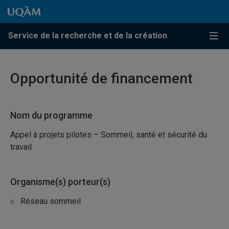
Passer au contenu
Accéder au menu principal
Accéder à la recherche
Passer au contenu
Accéder au menu principal
Service de la recherche et de la création
Menu
Opportunité de financement
Nom du programme
Appel à projets pilotes – Sommeil, santé et sécurité du
travail
Organisme(s) porteur(s)
Réseau sommeil