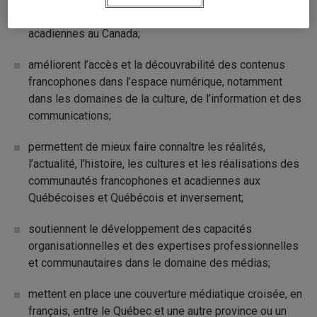
Québec et les autres communautés francophones et
acadiennes au Canada;
améliorent l’accès et la découvrabilité des contenus
francophones dans l’espace numérique, notamment
dans les domaines de la culture, de l’information et des
communications;
permettent de mieux faire connaître les réalités,
l’actualité, l’histoire, les cultures et les réalisations des
communautés francophones et acadiennes aux
Québécoises et Québécois et inversement;
soutiennent le développement des capacités
organisationnelles et des expertises professionnelles
et communautaires dans le domaine des médias;
mettent en place une couverture médiatique croisée, en
français, entre le Québec et une autre province ou un