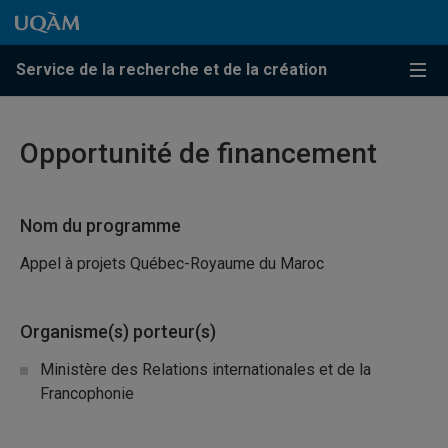
Passer au contenu
Accéder au menu principal
Accéder à la recherche
Passer au contenu
Accéder au menu principal
Service de la recherche et de la création
Menu
Opportunité de financement
Nom du programme
Appel à projets Québec-Royaume du Maroc
Organisme(s) porteur(s)
Ministère des Relations internationales et de la
Francophonie