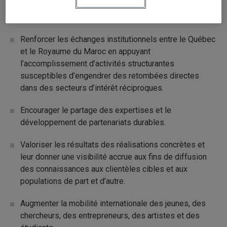
Les objectifs poursuivis par cet appel à projets sont les
suivants :
Renforcer les échanges institutionnels entre le Québec
et le Royaume du Maroc en appuyant
l’accomplissement d’activités structurantes
susceptibles d’engendrer des retombées directes
dans des secteurs d’intérêt réciproques.
Encourager le partage des expertises et le
développement de partenariats durables.
Valoriser les résultats des réalisations concrètes et
leur donner une visibilité accrue aux fins de diffusion
des connaissances aux clientèles cibles et aux
populations de part et d’autre.
Augmenter la mobilité internationale des jeunes, des
chercheurs, des entrepreneurs, des artistes et des