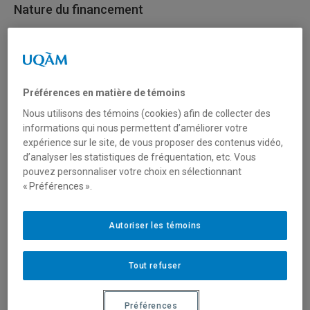
Nature du financement
International
Type de financement
Préférences en matière de témoins
Fonctionnement
Nous utilisons des témoins (cookies) afin de collecter des
informations qui nous permettent d’améliorer votre
expérience sur le site, de vous proposer des contenus vidéo,
Secteur(s)
d’analyser les statistiques de fréquentation, etc. Vous
pouvez personnaliser votre choix en sélectionnant
Sciences humaines et sociales
« Préférences ».
Sciences liées à la santé
Autoriser les témoins
Sciences naturelles et mathématiques
Tout refuser
Description du programme
Préférences