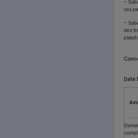
– Subv
ces pa
– Subv
des tr
platef
Conco
Date 
Avi
Dema
compl