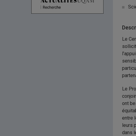
Sci
Descr
Le Cen
sollic
l’appu
sensib
partic
parten
Le Pro
conjoi
ont be
équita
entre 
leurs 
dans l