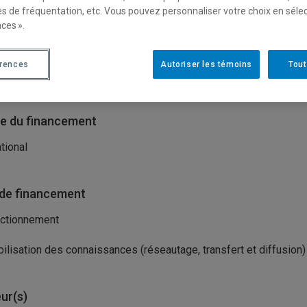
es de fréquentation, etc. Vous pouvez personnaliser votre choix en séle
ces ».
isme(s) porteur(s)
érences
Autoriser les témoins
Tout
tre de recherches pour le développement international (CRDI)
e du financement
ational
de financement
ctionnement
ilisation des connaissances (réseautage, transfert et diffusion)
ur(s)