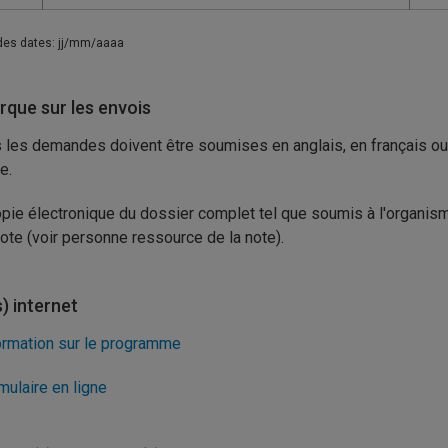
des dates: jj/mm/aaaa
que sur les envois
 les demandes doivent être soumises en anglais, en français ou en
e.
pie électronique du dossier complet tel que soumis à l'organis
note (voir personne ressource de la note).
s) internet
ormation sur le programme
mulaire en ligne