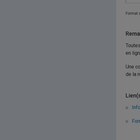
Format 
Remar
Toutes
en lign
Une co
de la 
Lien(
Inf
For