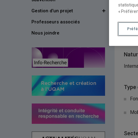
l’école
statistiqu
Gestion d’un projet
« Préféren
Organ
Professeurs associés
Préf
Nous joindre
Cen
Natur
Intern
Type 
Fon
Mob
Secte