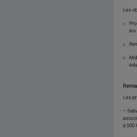
Les ob
Pro
les
Ren
Mob
édu
Remar
Les pr
– Subv
associ
à 500 