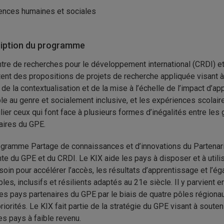
ences humaines et sociales
iption du programme
tre de recherches pour le développement international (CRDI) et 
itent des propositions de projets de recherche appliquée visant 
i de la contextualisation et de la mise à l’échelle de l’impact d’a
le au genre et socialement inclusive, et les expériences scolaire
ulier ceux qui font face à plusieurs formes d’inégalités entre les
aires du GPE.
gramme Partage de connaissances et d’innovations du Partenariat
nte du GPE et du CRDI. Le KIX aide les pays à disposer et à utili
soin pour accélérer l’accès, les résultats d’apprentissage et l’
bles, inclusifs et résilients adaptés au 21e siècle. Il y parvient 
les pays partenaires du GPE par le biais de quatre pôles régionau
priorités. Le KIX fait partie de la stratégie du GPE visant à sout
es pays à faible revenu.