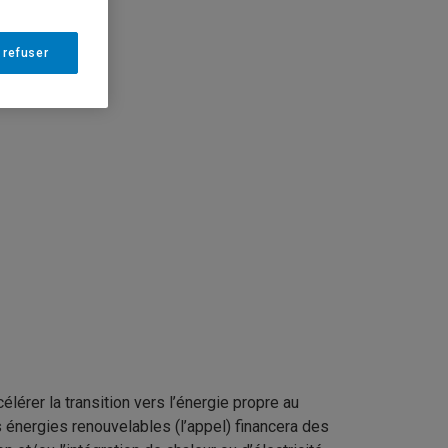
 refuser
érer la transition vers l’énergie propre au
 énergies renouvelables (l’appel) financera des