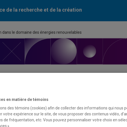
ce de la recherche et de la création
on dans le domaine des énergies renouvelables
ortunité de financement
ces en matière de témoins
sons des témoins (cookies) afin de collecter des informations qui nous 
du programme
r votre expérience sur le site, de vous proposer des contenus vidéo, d’a
es de fréquentation, etc. Vous pouvez personnaliser votre choix en séle
à propositions pour des projets de démonstration dans le doma
ces ».