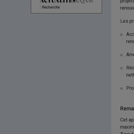
projet
renouv
Les pr
Acc
ren
Amé
Réd
net
Pro
Remar
Cet ap
maxima