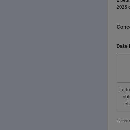
2
peut 
2025 o
Conco
Date 
Lettr
obl
él
Format 