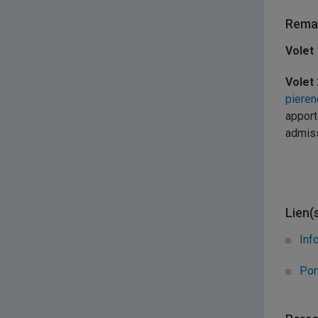
Remar
Volet 
Volet 
pieren
apport
admiss
Lien(
Inf
Por