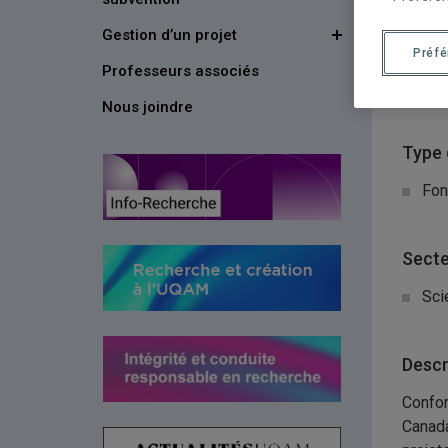
Gestion d’un projet
Organ
Préf
Professeurs associés
Res
Nous joindre
Type 
Fon
Secte
Sci
Descr
Confor
Canada