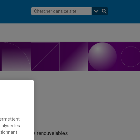
permettent
nalyser les
ctionnant
ine des énergies renouvelables