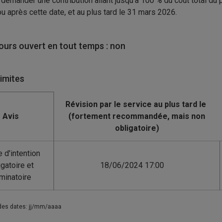
demander une contribution allant jusqu’à 100 % du coût total du pr
u après cette date, et au plus tard le 31 mars 2026.
urs ouvert en tout temps : non
limites
Avis
e d'intention
igatoire et
18/06/2024 17:00
iminatoire
des dates: jj/mm/aaaa