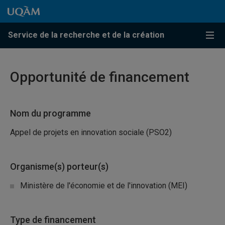
Passer au contenu
Accéder au menu principal
Accéder à la recherche
Passer au contenu
Accéder au menu principal
Service de la recherche et de la création
Menu
Opportunité de financement
Nom du programme
Appel de projets en innovation sociale (PSO2)
Organisme(s) porteur(s)
Ministère de l'économie et de l'innovation (MEI)
Type de financement