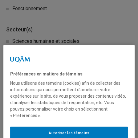
Fonctionnement
Secteur(s)
Sciences humaines et sociales
Description du programme
Le PSO a pour but de consolider le système d’innovation
Préférences en matière de témoins
québécois et ses composantes, d’augmenter la
Nous utilisons des témoins (cookies) afin de collecter des
compétitivité des entreprises et de la société par
informations qui nous permettent d’améliorer votre
l’innovation ainsi que de favoriser l’utilisation optimale ou
expérience sur le site, de vous proposer des contenus vidéo,
d’analyser les statistiques de fréquentation, etc. Vous
concertée des résultats de la recherche sur les plans
pouvez personnaliser votre choix en sélectionnant
économique, social, environnemental et culturel.
« Préférences ».
Le volet 2 du PSO poursuit les objectifs suivants :
Autoriser les témoins
Renforcer la capacité d’innovation technologique des