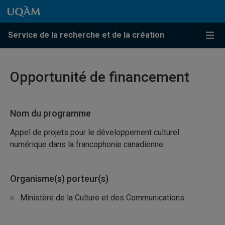
Passer au contenu
Accéder au menu principal
Accéder à la recherche
Passer au contenu
Accéder au menu principal
Service de la recherche et de la création
Menu
Opportunité de financement
Nom du programme
Appel de projets pour le développement culturel
numérique dans la francophonie canadienne
Organisme(s) porteur(s)
Ministère de la Culture et des Communications