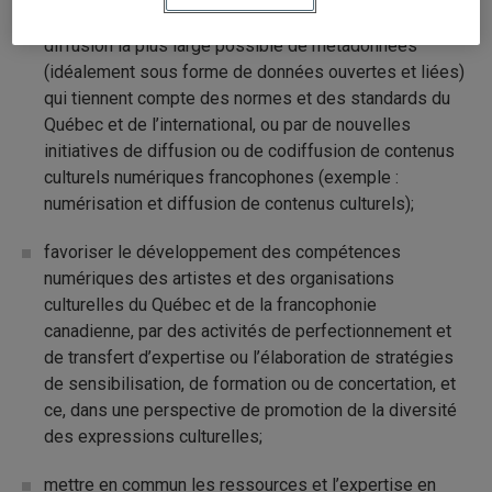
francophones, notamment par la production et la
diffusion la plus large possible de métadonnées
(idéalement sous forme de données ouvertes et liées)
qui tiennent compte des normes et des standards du
Québec et de l’international, ou par de nouvelles
initiatives de diffusion ou de codiffusion de contenus
culturels numériques francophones (exemple :
numérisation et diffusion de contenus culturels);
favoriser le développement des compétences
numériques des artistes et des organisations
culturelles du Québec et de la francophonie
canadienne, par des activités de perfectionnement et
de transfert d’expertise ou l’élaboration de stratégies
de sensibilisation, de formation ou de concertation, et
ce, dans une perspective de promotion de la diversité
des expressions culturelles;
mettre en commun les ressources et l’expertise en