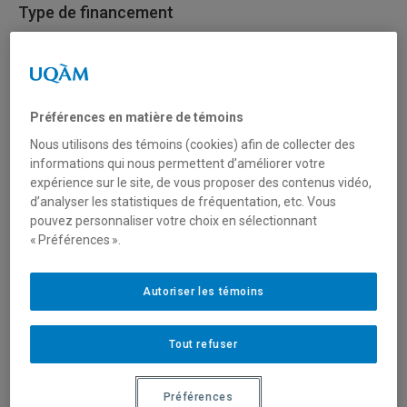
Type de financement
Fonctionnement
Secteur(s)
Préférences en matière de témoins
Arts et création
Nous utilisons des témoins (cookies) afin de collecter des
informations qui nous permettent d’améliorer votre
Sciences humaines et sociales
expérience sur le site, de vous proposer des contenus vidéo,
d’analyser les statistiques de fréquentation, etc. Vous
pouvez personnaliser votre choix en sélectionnant
« Préférences ».
Description du programme
Autoriser les témoins
Objectifs
Les projets déposés doivent répondre à au moins un des
Tout refuser
objectifs suivants :
Préférences
améliorer la découvrabilité des contenus culturels