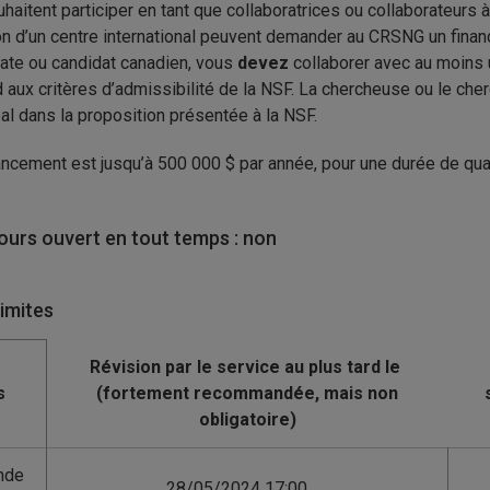
uhaitent participer en tant que collaboratrices ou collaborateurs
on d’un centre international peuvent demander au CRSNG un finance
ate ou candidat canadien, vous
devez
collaborer avec au moins 
 aux critères d’admissibilité de la NSF. La chercheuse ou le cher
pal dans la proposition présentée à la NSF.
ancement est jusqu’à 500 000 $ par année, pour une durée de quat
urs ouvert en tout temps : non
limites
s
nde
28/05/2024 17:00