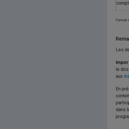
compl
Format 
Remar
Les de
Impor
le dos
aux
in
En pré
conten
partic
dans l
progr