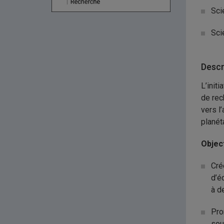
Sci
Sci
Descr
L’init
de rec
vers l
planét
Object
Cré
d’é
à d
Pro
sou