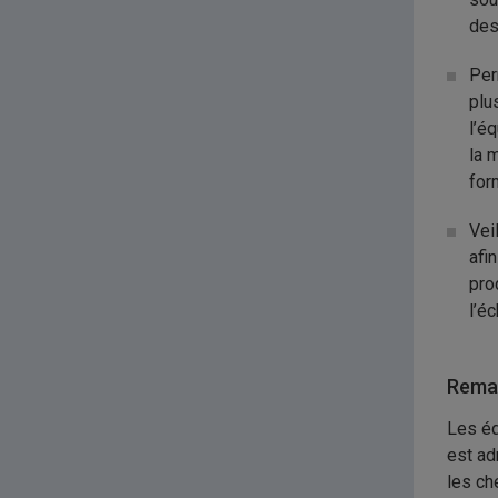
des
Per
plu
l’é
la 
for
Vei
afi
pro
l’é
Remar
Les éq
est ad
les ch