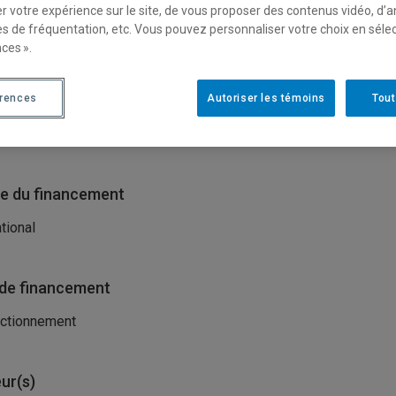
r votre expérience sur le site, de vous proposer des contenus vidéo, d’a
isme(s) porteur(s)
es de fréquentation, etc. Vous pouvez personnaliser votre choix en séle
ces ».
seil de recherches en sciences humaines du Canada (CRSH)
seil de recherches en sciences naturelles et en génie (CRSNG)
érences
Autoriser les témoins
Tout
ional Science Foundation (NSF)-USA
e du financement
ational
de financement
ctionnement
ur(s)