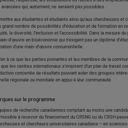
 avancées qui, autrement, ne seraient pas possibles.
mettre aux étudiantes et étudiants ainsi qu’aux chercheuses et c
s grand nombre de possibilités d’éducation et de formation en re
quité, la diversité, l’inclusion et l’accessibilité. Dans la mesure 
main-d’œuvre en bioéconomie qui n’exigent pas un diplôme d’étud
mation d’une main-d’œuvre concurrentielle.
ller à ce que les parties prenantes et les membres de la communau
n que les centres internationaux s’inspirent d’un plan de travail 
duction concertée de résultats pouvant aider des groupes intér
chelle régionale ou mondiale en appui à leur communauté.
ques sur le programme
uipes de recherche canadiennes comptant au moins une candidat
missible à recevoir du financement du CRSNG ou du CRSH peuve
ercheuses et chercheurs universitaires canadiens – en sciences