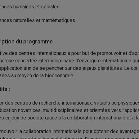
ences humaines et sociales
ences naturelles et mathématiques
iption du programme
iative des centres internationaux a pour but de promouvoir et d’a
herche concertée interdisciplinaire d’envergure internationale q
’application afin de se pencher sur des enjeux planétaires. Le co
aires au moyen de la bioéconomie.
ifs :
er des centres de recherche internationaux, virtuels ou physique
ducation novatrices, multidisciplinaires et orientées vers l’appli
es enjeux de société grâce à la collaboration internationale et à l
mouvoir la collaboration internationale pour obtenir des avantages
plesse, l’expertise, les installations ou l’accès à des emplacem