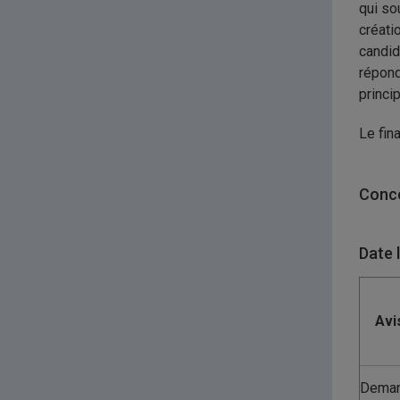
qui so
créati
candid
répond
princi
Le fin
Conco
Date 
Avi
Dema