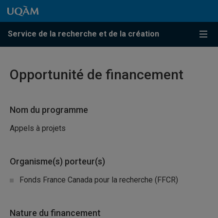
Passer au contenu
Accéder au menu principal
Accéder à la recherche
Passer au contenu
Accéder au menu principal
Service de la recherche et de la création
Menu
Opportunité de financement
Nom du programme
Appels à projets
Organisme(s) porteur(s)
Fonds France Canada pour la recherche (FFCR)
Nature du financement