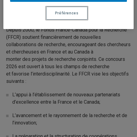
Préférences
Description du programme
Depuis 2000, le Fonds France-Canada pour la Recherche
(FFCR) soutient financièrement de nouvelles
collaborations de recherche, encourageant des chercheurs
et chercheuses en France et au Canada à
monter des projets de recherche conjoints. Ce concours
2026 est ouvert à tous les champs de recherche
et favorise l’interdisciplinarité. Le FFCR vise les objectifs
suivants :
L’appui à l’établissement de nouveaux partenariats
d’excellence entre la France et le Canada;
L’avancement et le rayonnement de la recherche et de
l’innovation;
La préparation et la structuration de coopérations