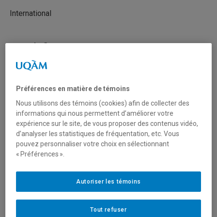
International
Type de financement
Fonctionnement
Mobilisation des connaissances (réseautage, transfert
Préférences en matière de témoins
et diffusion)
Nous utilisons des témoins (cookies) afin de collecter des
informations qui nous permettent d’améliorer votre
expérience sur le site, de vous proposer des contenus vidéo,
Secteur(s)
d’analyser les statistiques de fréquentation, etc. Vous
pouvez personnaliser votre choix en sélectionnant
Arts et création
« Préférences ».
Sciences humaines et sociales
Autoriser les témoins
Sciences liées à la santé
Tout refuser
Sciences naturelles et mathématiques