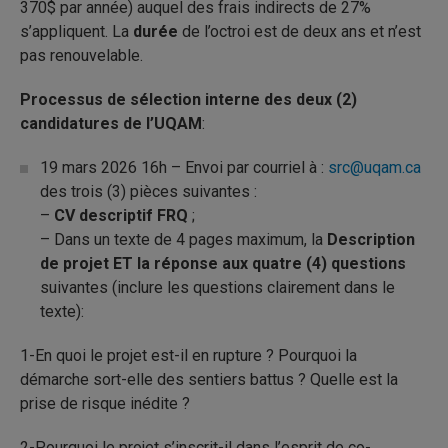
370$ par année) auquel des frais indirects de 27%
s’appliquent. La
durée
de l’octroi est de deux ans et n’est
pas renouvelable.
Processus de sélection interne des deux (2)
candidatures de l’UQAM
:
19 mars 2026 16h – Envoi par courriel à :
src@uqam.ca
des trois (3) pièces suivantes :
–
CV descriptif FRQ
;
– Dans un texte de 4 pages maximum, la
Description
de projet ET la réponse aux quatre (4) questions
suivantes (inclure les questions clairement dans le
texte):
1-En quoi le projet est-il en rupture ? Pourquoi la
démarche sort-elle des sentiers battus ? Quelle est la
prise de risque inédite ?
2-Pourquoi le projet s’inscrit-il dans l’esprit de co-