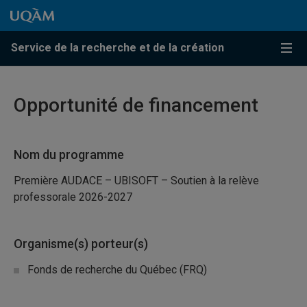
Passer au contenu
Accéder au menu principal
Accéder à la recherche
Passer au contenu
Accéder au menu principal
Service de la recherche et de la création
Menu
Opportunité de financement
Nom du programme
Première AUDACE – UBISOFT – Soutien à la relève
professorale 2026-2027
Organisme(s) porteur(s)
Fonds de recherche du Québec (FRQ)