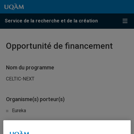
Passer au contenu
Accéder au menu principal
Accéder à la recherche
Passer au contenu
Accéder au menu principal
Service de la recherche et de la création
Menu
Opportunité de financement
Nom du programme
CELTIC-NEXT
Organisme(s) porteur(s)
Eureka
Nature du financement