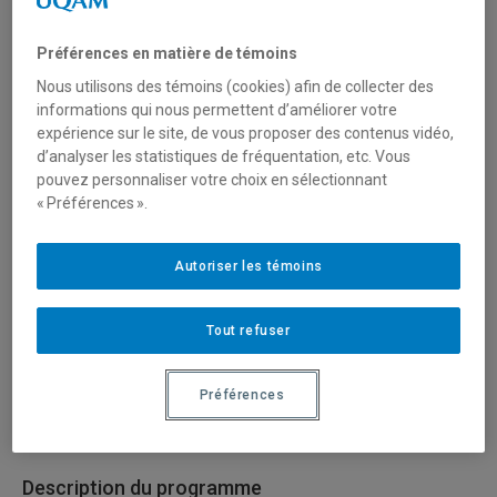
International
Préférences en matière de témoins
Nous utilisons des témoins (cookies) afin de collecter des
Type de financement
informations qui nous permettent d’améliorer votre
expérience sur le site, de vous proposer des contenus vidéo,
Fonctionnement
d’analyser les statistiques de fréquentation, etc. Vous
pouvez personnaliser votre choix en sélectionnant
« Préférences ».
Secteur(s)
Arts et création
Autoriser les témoins
Sciences humaines et sociales
Tout refuser
Sciences liées à la santé
Préférences
Sciences naturelles et mathématiques
Description du programme