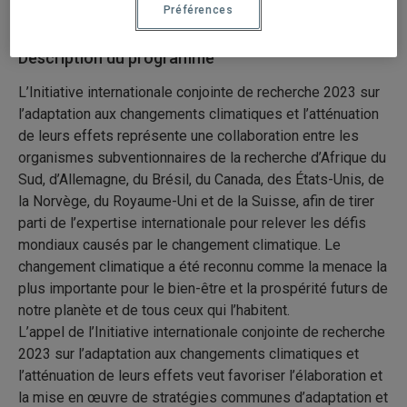
Préférences
Description du programme
L’Initiative internationale conjointe de recherche 2023 sur
l’adaptation aux changements climatiques et l’atténuation
de leurs effets représente une collaboration entre les
organismes subventionnaires de la recherche d’Afrique du
Sud, d’Allemagne, du Brésil, du Canada, des États-Unis, de
la Norvège, du Royaume-Uni et de la Suisse, afin de tirer
parti de l’expertise internationale pour relever les défis
mondiaux causés par le changement climatique. Le
changement climatique a été reconnu comme la menace la
plus importante pour le bien-être et la prospérité futurs de
notre planète et de tous ceux qui l’habitent.
L’appel de l’Initiative internationale conjointe de recherche
2023 sur l’adaptation aux changements climatiques et
l’atténuation de leurs effets veut favoriser l’élaboration et
la mise en œuvre de stratégies communes d’adaptation et