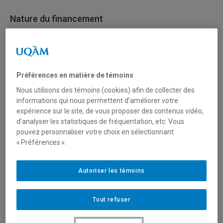
Nature du financement
International
Type de financement
Préférences en matière de témoins
Fonctionnement
Nous utilisons des témoins (cookies) afin de collecter des
informations qui nous permettent d’améliorer votre
expérience sur le site, de vous proposer des contenus vidéo,
Mobilisation des connaissances (réseautage, transfert
d’analyser les statistiques de fréquentation, etc. Vous
et diffusion)
pouvez personnaliser votre choix en sélectionnant
« Préférences ».
Secteur(s)
Autoriser les témoins
Sciences humaines et sociales
Sciences liées à la santé
Tout refuser
Sciences naturelles et mathématiques