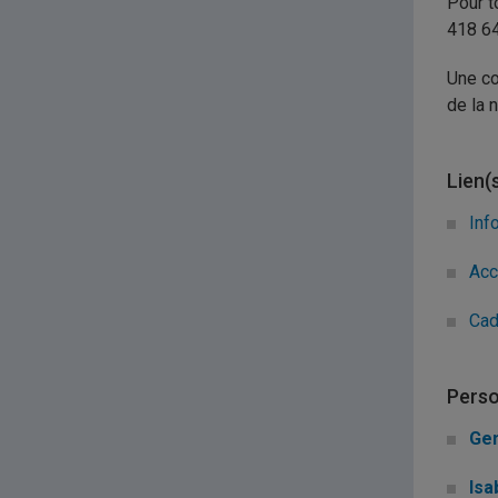
Pour t
418 6
Une co
de la 
Lien(
Inf
Acc
Cad
Perso
Gen
Isa