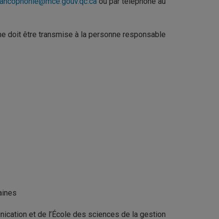
rancophonie@mce.gouv.qc.ca
ou par téléphone au
me doit être transmise à la personne responsable
aines
ication et de l’École des sciences de la gestion