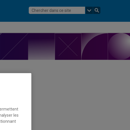
permettent
nalyser les
ctionnant