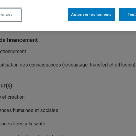
isme(s) porteur(s)
érences
Autoriser les témoins
Tout
rétariat du Québec aux relations canadiennes (SQRC)
de financement
ctionnement
ilisation des connaissances (réseautage, transfert et diffusion)
ur(s)
s et création
ences humaines et sociales
ences liées à la santé