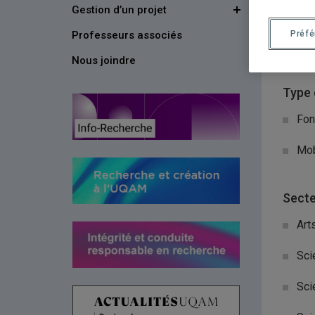
Gestion d’un projet
Organ
Professeurs associés
Préf
Sec
Nous joindre
Type 
Fon
Mob
Secte
Art
Sci
Sci