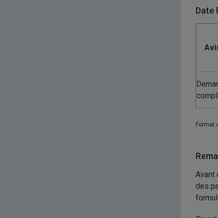
Date 
Avi
Dema
compl
Format 
Remar
Avant 
des pa
formul