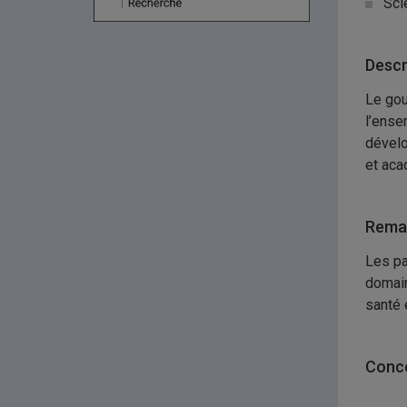
Sci
Descr
Le gou
l’ense
dévelo
et aca
Remar
Les pa
domain
santé 
Conco