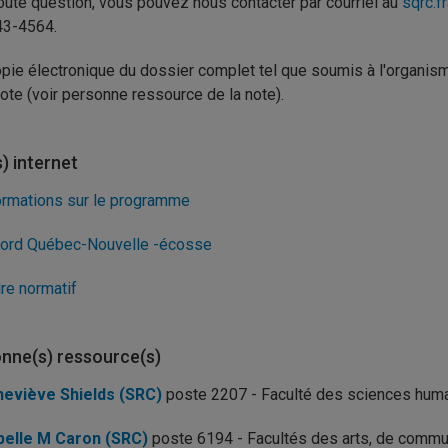
oute question, vous pouvez nous contacter par courriel au
sqrc.f
43-4564.
pie électronique du dossier complet tel que soumis à l'organis
note (voir personne ressource de la note).
s) internet
ormations sur le programme
ord Québec-Nouvelle -écosse
re normatif
nne(s) ressource(s)
eviève Shields (SRC)
poste 2207 - Faculté des sciences hum
belle M Caron (SRC)
poste 6194 - Facultés des arts, de commun