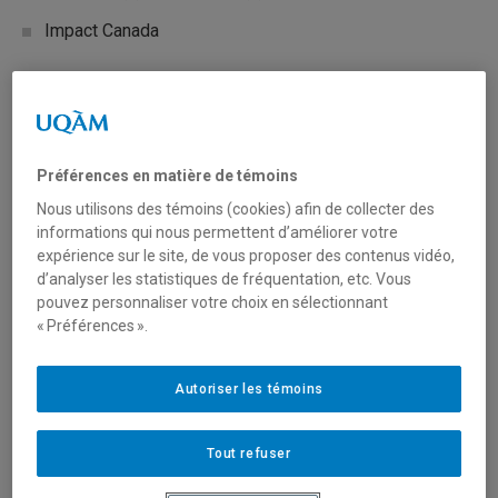
Impact Canada
Type de financement
Fonctionnement
Préférences en matière de témoins
Prix
Nous utilisons des témoins (cookies) afin de collecter des
informations qui nous permettent d’améliorer votre
expérience sur le site, de vous proposer des contenus vidéo,
Secteur(s)
d’analyser les statistiques de fréquentation, etc. Vous
pouvez personnaliser votre choix en sélectionnant
Sciences naturelles et mathématiques
« Préférences ».
Description du programme
Autoriser les témoins
Le défi Aqualunaire invite les innovateurs à créer des
Tout refuser
technologies innovantes pour utiliser sur la Lune pour
purifier l’eau lunaire. Ces technologies pourraient