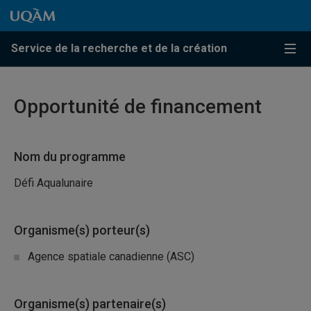
Passer au contenu
Accéder au menu principal
Accéder à la recherche
Passer au contenu
Accéder au menu principal
Service de la recherche et de la création
Menu
Opportunité de financement
Nom du programme
Défi Aqualunaire
Organisme(s) porteur(s)
Agence spatiale canadienne (ASC)
Organisme(s) partenaire(s)