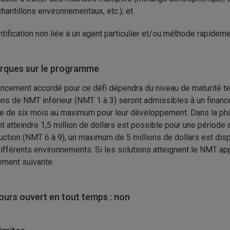
chantillons environnementaux, etc.); et
ntification non liée à un agent particulier et/ou méthode rapideme
ques sur le programme
ancement accordé pour ce défi dépendra du niveau de maturité t
ons de NMT inférieur (NMT 1 à 3) seront admissibles à un financ
e de six mois au maximum pour leur développement. Dans la pha
t atteindre 1,5 million de dollars est possible pour une période a
uction (NMT 6 à 9), un maximum de 5 millions de dollars est disp
ifférents environnements. Si les solutions atteignent le NMT app
ement suivante.
urs ouvert en tout temps : non