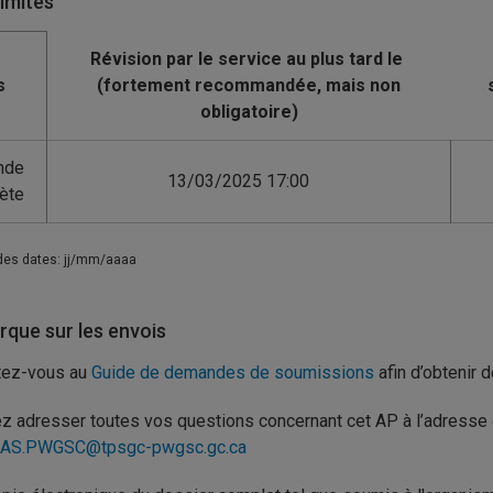
limites
s
nde
13/03/2025 17:00
ète
des dates: jj/mm/aaaa
que sur les envois
tez-vous au
Guide de demandes de soumissions
afin d’obtenir 
ez adresser toutes vos questions concernant cet AP à l’adresse 
AS.PWGSC@tpsgc-pwgsc.gc.ca