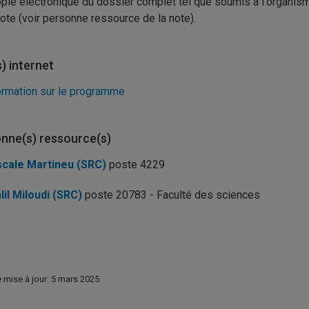
pie électronique du dossier complet tel que soumis à l'organis
note (voir personne ressource de la note).
s) internet
ormation sur le programme
nne(s) ressource(s)
cale Martineu (SRC)
poste 4229
lil Miloudi (SRC)
poste 20783 - Faculté des sciences
e mise à jour: 5 mars 2025