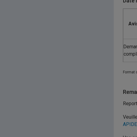
Date 
Avi
Dema
compl
Format 
Remar
Repor
Veuill
APIDE