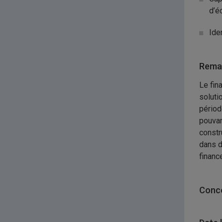
d’é
Ide
Remar
Le fin
soluti
périod
pouvan
constr
dans d
financ
Conco