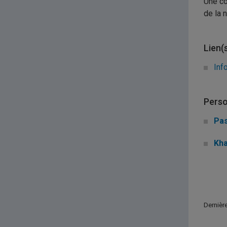
Une co
de la 
Lien(
Inf
Perso
Pas
Kha
Dernièr