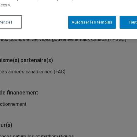
ces ».
isme(s) porteur(s)
érences
Autoriser les témoins
Tout
istère de la Défense nationale (MDN)
vaux publics et Services gouvernementaux Canada (TPSGC)
isme(s) partenaire(s)
ces armées canadiennes (FAC)
de financement
ctionnement
ur(s)
ences naturelles et mathématiques