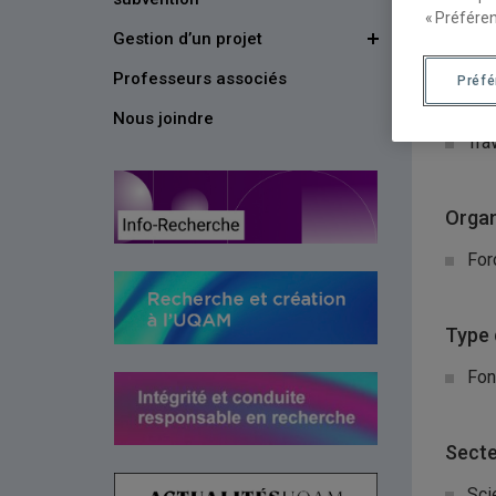
« Préféren
Gestion d’un projet
Organ
Professeurs associés
Préf
Min
Nous joindre
Tra
Organ
For
Type 
Fon
Secte
Sci