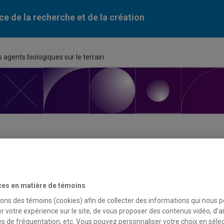
ce de la recherche et de la création
 agents biologiques sur le terrain
ortunité de financement
ces en matière de témoins
du programme
sons des témoins (cookies) afin de collecter des informations qui nous 
r votre expérience sur le site, de vous proposer des contenus vidéo, d’a
uer les menaces biologiques : identification des agents biologi
es de fréquentation, etc. Vous pouvez personnaliser votre choix en séle