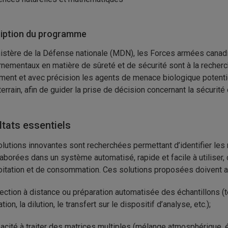
iption du programme
istère de la Défense nationale (MDN), les Forces armées canadi
nementaux en matière de sûreté et de sécurité sont à la recherche
ment et avec précision les agents de menace biologique potentiel
 terrain, afin de guider la prise de décision concernant la sécurité
ltats essentiels
lutions innovantes sont recherchées permettant d’identifier les
laborées dans un système automatisé, rapide et facile à utiliser, 
oitation et de consommation. Ces solutions proposées doivent ab
ection à distance ou préparation automatisée des échantillons (tel
ration, la dilution, le transfert sur le dispositif d’analyse, etc.);
acité à traiter des matrices multiples (mélange atmosphérique, éc