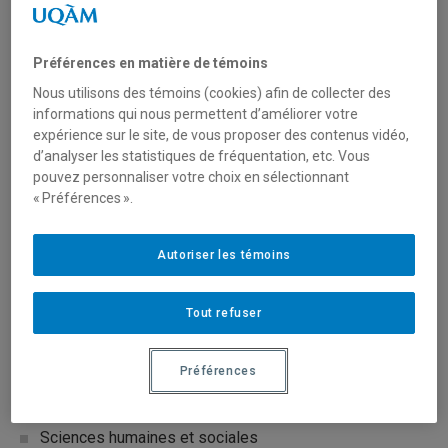
Organisme(s) partenaire(s)
Affaires mondiales Canada
Préférences en matière de témoins
Nous utilisons des témoins (cookies) afin de collecter des
informations qui nous permettent d’améliorer votre
Nature du financement
expérience sur le site, de vous proposer des contenus vidéo,
d’analyser les statistiques de fréquentation, etc. Vous
International
pouvez personnaliser votre choix en sélectionnant
« Préférences ».
Type de financement
Autoriser les témoins
Mobilisation des connaissances (réseautage, transfert
et diffusion)
Tout refuser
Secteur(s)
Préférences
Arts et création
Sciences humaines et sociales