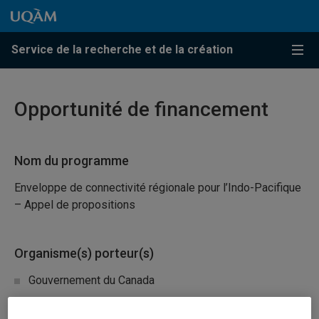
Passer au contenu
Accéder au menu principal
Accéder à la recherche
Passer au contenu
Accéder au menu principal
Service de la recherche et de la création
Menu
Opportunité de financement
Nom du programme
Enveloppe de connectivité régionale pour l’Indo-Pacifique
– Appel de propositions
Organisme(s) porteur(s)
Gouvernement du Canada