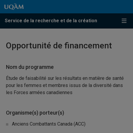
Passer au contenu
Accéder au menu principal
Accéder à la recherche
Passer au contenu
Accéder au menu principal
Service de la recherche et de la création
Menu
Opportunité de financement
Nom du programme
Étude de faisabilité sur les résultats en matière de santé
pour les femmes et membres issus de la diversité dans
les Forces armées canadiennes
Organisme(s) porteur(s)
Anciens Combattants Canada (ACC)