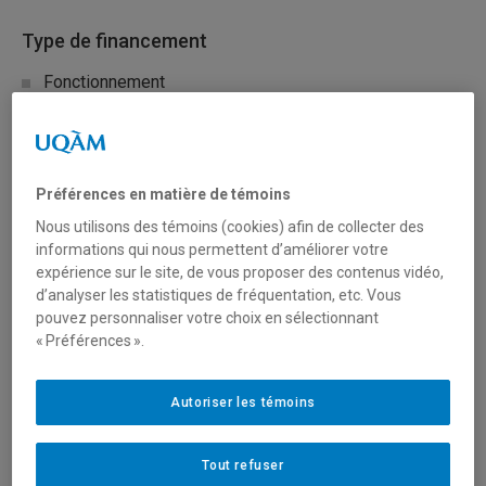
Type de financement
Fonctionnement
Secteur(s)
Préférences en matière de témoins
Sciences humaines et sociales
Nous utilisons des témoins (cookies) afin de collecter des
Sciences naturelles et mathématiques
informations qui nous permettent d’améliorer votre
expérience sur le site, de vous proposer des contenus vidéo,
d’analyser les statistiques de fréquentation, etc. Vous
Description du programme
pouvez personnaliser votre choix en sélectionnant
« Préférences ».
Jusqu’à maintenant, peu de recherches en médecine ont
été consacrées aux femmes et aux membres issus de la
Autoriser les témoins
diversité de sorte que nos connaissances concernant
leurs besoins particuliers en matière de santé sont
limitées, notamment en ce qui concerne les risques pour
Tout refuser