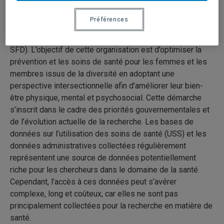
la santé, la prévention et les options de traitement. C’est
pour combler ces lacunes que les Services de santé des
Préférences
Forces canadiennes (SSFC) ont mis sur pied l’organisation
du Directeur – Santé des femmes et de la diversité (D
SFD). L’objectif de cette organisation est d’optimiser la
prévention et les soins de santé pour les femmes et les
membres issus de la diversité en adoptant une
perspective intersectionnelle afin d’améliorer leur bien-
être physique, mental et psychosocial. Cette démarche
s’inscrit dans le cadre des priorités gouvernementales et
de l’évolution actuelle de la recherche. Les bases de
données sur l’utilisation des soins de santé (USS) et les
données administratives collectées régulièrement
représentent une source de données potentiellement
riche pour les chercheurs dans le domaine de la santé.
Cependant, l’accès à ces données peut s’avérer
complexe, long et coûteux, car elles ne sont pas
principalement collectées pour la recherche en matière de
santé.