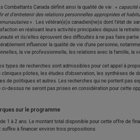
s Combattants Canada définit ainsi la qualité de vie : «
capacité 
lir et d’entretenir des relations personnelles appropriées et habitu
mmunautaires
» . Les vétéran(e)s canadien(ne)s dont l’état de 
tisfaction en réalisant leurs activités principales depuis la retra
auté et ils/elles éprouvent des difficultés à ne pas faire partie
érablement influencer la qualité de vie d’une personne, notamm
onnelles, la vie professionnelle, les relations avec la famille, la v
es types de recherches sont admissibles pour cet appel à proposi
 cliniques pilotes, les études d’observation, les synthèses de d
es de politiques et autres. Les recherches qui ne portent pas expl
e ci-dessus ne seront pas prises en considération pour cette op
ques sur le programme
de 1 à 2 ans. Le montant total disponible pour cette offre de fi
 suffire à financer environ trois propositions.