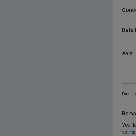
Conco
Date 
Avis
Format 
Remar
Veuill
vdc.ca