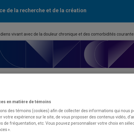
ce de la recherche et de la création
nadiens vivant avec de la douleur chronique et des comorbidités courante
ortunité de financement
ces en matière de témoins
sons des témoins (cookies) afin de collecter des informations qui nous 
du programme
r votre expérience sur le site, de vous proposer des contenus vidéo, d’a
es de fréquentation, etc. Vous pouvez personnaliser votre choix en séle
r et améliorer la qualité de vie des vétérans canadiens vivant a
ces ».