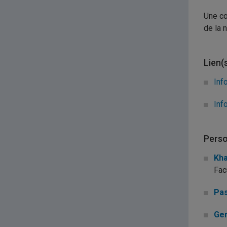
Une co
de la 
Lien(
Inf
Inf
Perso
Kha
Fac
Pas
Gen