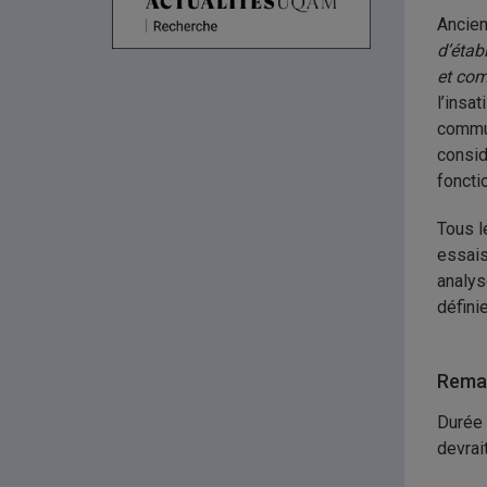
Ancien
d’étab
et co
l’insa
commun
consid
foncti
Tous l
essais
analys
défini
Remar
Durée 
devrait