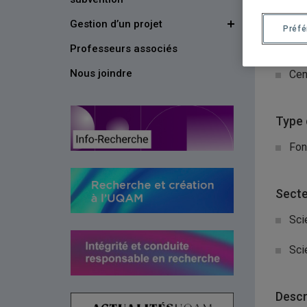
couran
Gestion d’un projet
Préf
Organ
Professeurs associés
Nous joindre
Cen
Type 
Fon
Secte
Sci
Sci
Descr