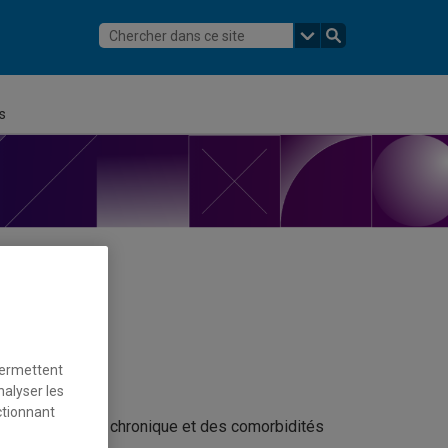
s
permettent
nalyser les
ctionnant
vec de la douleur chronique et des comorbidités