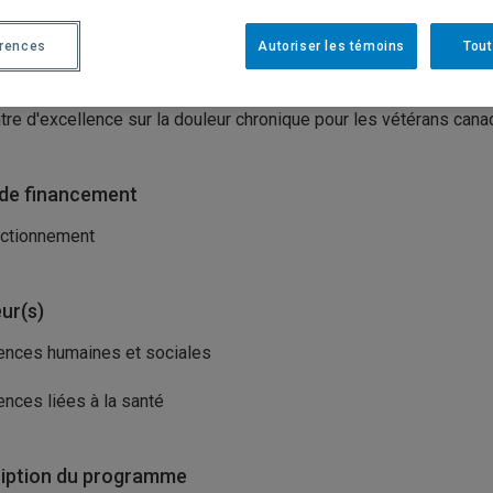
tes
érences
Autoriser les témoins
Tout
isme(s) porteur(s)
tre d'excellence sur la douleur chronique pour les vétérans cana
de financement
ctionnement
ur(s)
ences humaines et sociales
ences liées à la santé
iption du programme