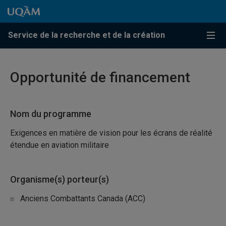
Passer au contenu
Accéder au menu principal
Accéder à la recherche
Passer au contenu
Accéder au menu principal
Service de la recherche et de la création
Menu
Opportunité de financement
Nom du programme
Exigences en matière de vision pour les écrans de réalité
étendue en aviation militaire
Organisme(s) porteur(s)
Anciens Combattants Canada (ACC)