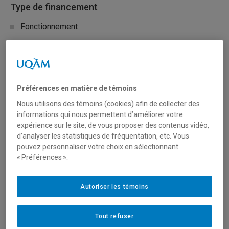
Type de financement
Fonctionnement
Secteur(s)
Sciences humaines et sociales
Préférences en matière de témoins
Sciences naturelles et mathématiques
Nous utilisons des témoins (cookies) afin de collecter des
informations qui nous permettent d’améliorer votre
expérience sur le site, de vous proposer des contenus vidéo,
d’analyser les statistiques de fréquentation, etc. Vous
Description du programme
pouvez personnaliser votre choix en sélectionnant
Les avions militaires modernes utilisent la technologie
« Préférences ».
d’écran de réalité étendue (XR) fixé au casque pour fournir
des renseignements sur le vol, l’avion et les tactiques à
Autoriser les témoins
l’équipage. Toutefois, certains utilisateurs de ces écrans
présentent des symptômes liés à la vision (p. ex. fatigue
Tout refuser
visuelle, diplopie et nausées), qui peuvent nuire aux