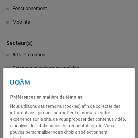
Fonctionnement
Mobilité
Secteur(s)
Arts et création
Sciences humaines et sociales
Sciences liées à la santé
Sciences naturelles et mathématiques
Préférences en matière de témoins
Nous utilisons des témoins (cookies) afin de collecter des
informations qui nous permettent d’améliorer votre
Description du programme
expérience sur le site, de vous proposer des contenus vidéo,
d’analyser les statistiques de fréquentation, etc. Vous
Le but premier du programme est d’encourager les
pouvez personnaliser votre choix en sélectionnant
universités canadiennes et les établissements