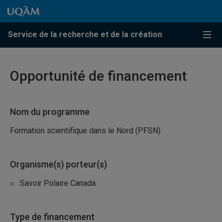
Passer au contenu
Accéder au menu principal
Accéder à la recherche
Passer au contenu
Accéder au menu principal
Service de la recherche et de la création
Menu
Opportunité de financement
Nom du programme
Formation scientifique dans le Nord (PFSN)
Organisme(s) porteur(s)
Savoir Polaire Canada
Type de financement