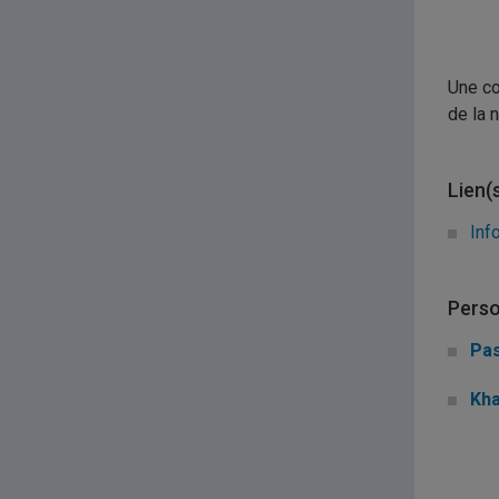
Une co
de la 
Lien(
Inf
Perso
Pas
Kha