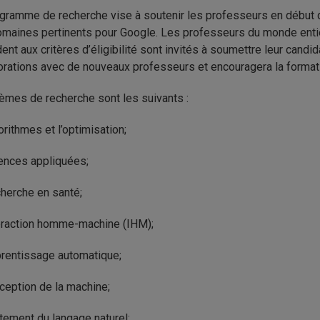
gramme de recherche vise à soutenir les professeurs en début d
maines pertinents pour Google. Les professeurs du monde entie
ent aux critères d’éligibilité sont invités à soumettre leur can
orations avec de nouveaux professeurs et encouragera la formati
èmes de recherche sont les suivants :
orithmes et l’optimisation;
ences appliquées;
herche en santé;
eraction homme-machine (IHM);
rentissage automatique;
ception de la machine;
itement du langage naturel;