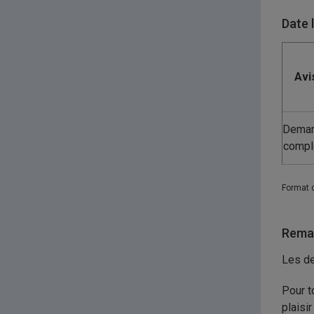
Date 
Avi
Dema
compl
Format 
Remar
Les d
Pour t
plaisir