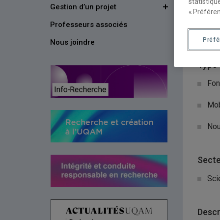
statistiqu
Gestion d’un projet
Organ
« Préféren
Professeurs associés
Goo
Préf
Nous joindre
Type 
Fon
Mob
Nou
Secte
Sci
Descr