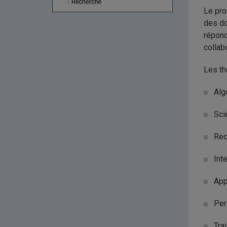
Le pro
des do
répond
collab
Les th
Alg
Sci
Rec
Int
App
Per
Tra