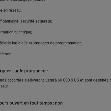
e en réseau;
fidentialité, sécurité et sûreté;
ormation quantique;
énierie logicielle et langages de programmation;
tèmes.
ques sur le programme
nds accordés s’élèveront jusqu’à 60 000 $ US et sont destinés 
seur.
urs ouvert en tout temps : non