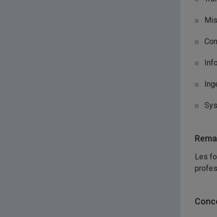
Mis
Con
Inf
Ing
Sys
Remar
Les fo
profes
Conco