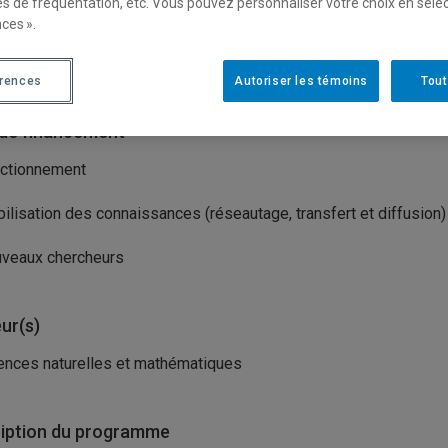
es de fréquentation, etc. Vous pouvez personnaliser votre choix en séle
isme(s) porteur(s)
ces ».
gle
érences
Autoriser les témoins
Tout
de financement
ctionnement
ilisation des connaissances (réseautage, transfert et diffusion)
veaux chercheurs
ur(s)
ences naturelles et mathématiques
iption du programme