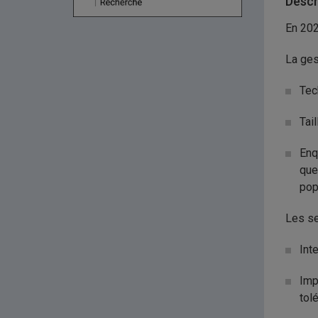
Descr
En 202
La ges
Tec
Tai
Enq
que
pop
Les se
Int
Imp
tolé