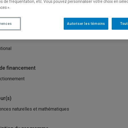
es de fréquentation, etc. Vous pouvez personnaliser votre choix en séle
isme(s) porteur(s)
ces ».
e Fund (Tree Research & Education Endowment Fund)
érences
Autoriser les témoins
Tout
e du financement
ational
de financement
ctionnement
ur(s)
ences naturelles et mathématiques