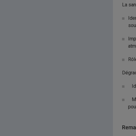
La san
Ide
sou
Imp
atm
Rôl
Dégrad
Ide
Moy
pour
Remar