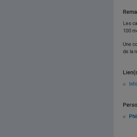
Remar
Les ca
100 mo
Une co
de la 
Lien(
Inf
Perso
Phi