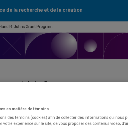
ce de la recherche et de la création
yland R. Johns Grant Program
ortunité de financement
du programme
ces en matière de témoins
 R. Johns Grant Program
sons des témoins (cookies) afin de collecter des informations qui nous 
r votre expérience sur le site, de vous proposer des contenus vidéo, d’a