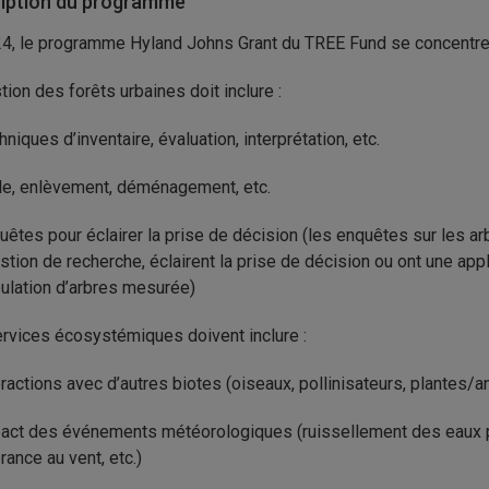
iption du programme
4, le programme Hyland Johns Grant du TREE Fund se concentrer
tion des forêts urbaines doit inclure :
hniques d’inventaire, évaluation, interprétation, etc.
lle, enlèvement, déménagement, etc.
uêtes pour éclairer la prise de décision (les enquêtes sur les a
stion de recherche, éclairent la prise de décision ou ont une appl
ulation d’arbres mesurée)
rvices écosystémiques doivent inclure :
eractions avec d’autres biotes (oiseaux, pollinisateurs, plantes/a
act des événements météorologiques (ruissellement des eaux pl
rance au vent, etc.)