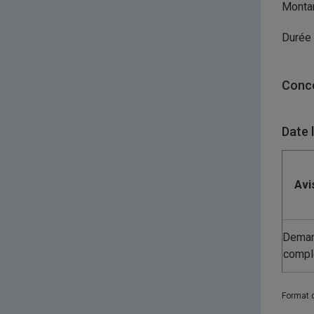
Montan
Durée 
Conco
Date 
Avi
Dema
compl
Format 