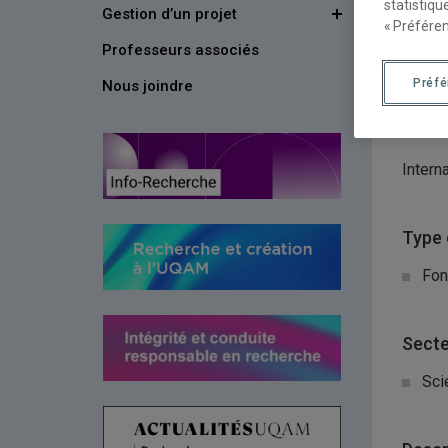
statistiqu
Gestion d’un projet
Organ
« Préféren
Professeurs associés
Tre
Préf
Nous joindre
Natur
Intern
Type 
Fon
Secte
Sci