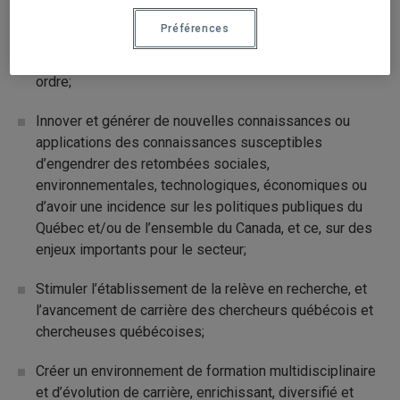
regroupements, intersectoriel, inter-ordre et avec les
Préférences
milieux utilisateurs) et les collaborations de recherche
de nature interdisciplinaire, intersectorielle et inter-
ordre;
Innover et générer de nouvelles connaissances ou
applications des connaissances susceptibles
d’engendrer des retombées sociales,
environnementales, technologiques, économiques ou
d’avoir une incidence sur les politiques publiques du
Québec et/ou de l’ensemble du Canada, et ce, sur des
enjeux importants pour le secteur;
Stimuler l’établissement de la relève en recherche, et
l’avancement de carrière des chercheurs québécois et
chercheuses québécoises;
Créer un environnement de formation multidisciplinaire
et d’évolution de carrière, enrichissant, diversifié et