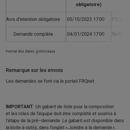
Avis d'intention obligatoire
05/10/2023 17:00
17/10/2
Demande complète
04/01/2024 17:00
16/01/2
Format des dates: jj/mm/aaaa
Remarque sur les envois
Les demandes se font via le portail FRQnet.
IMPORTANT
:
Un gabarit de liste pour l
a composition
et
les rôles de l’équipe doit être complété
et soumis à
l’étape de la
pré
–
demande
.
Le gabarit est disponible dans
la boite à outils, dans l’onglet «
J
oindre à la demande »
.