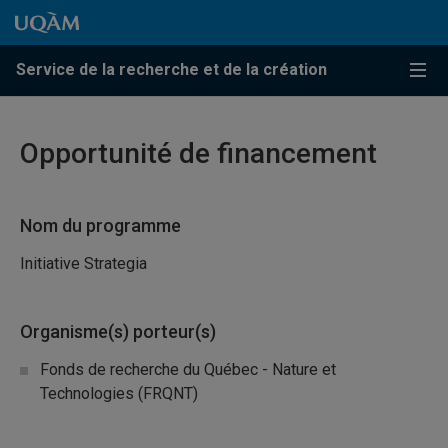
Passer au contenu
Accéder au menu principal
Accéder à la recherche
Passer au contenu
Accéder au menu principal
Service de la recherche et de la création
Menu
Opportunité de financement
Nom du programme
Initiative Strategia
Organisme(s) porteur(s)
Fonds de recherche du Québec - Nature et
Technologies (FRQNT)