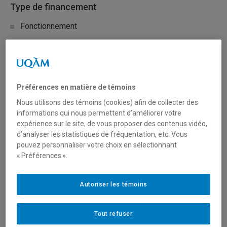
Type de financement
Fonctionnement
Mobilisation des connaissances (réseautage, transfert
et diffusion)
Préférences en matière de témoins
Secteur(s)
Nous utilisons des témoins (cookies) afin de collecter des
informations qui nous permettent d’améliorer votre
Sciences naturelles et mathématiques
expérience sur le site, de vous proposer des contenus vidéo,
d’analyser les statistiques de fréquentation, etc. Vous
pouvez personnaliser votre choix en sélectionnant
Description du programme
« Préférences ».
L’initiative STRATÉGIA a pour objectifs spécifiques de:
Autoriser les témoins
Mutualiser les infrastructures humaines et matérielles
des regroupements stratégiques du FRQNT (RS-NT);
Tout refuser
Favoriser les maillages non traditionnels (inter-