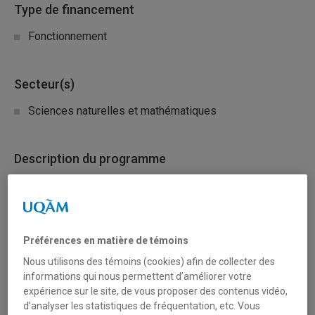
Type de financement
Fonctionnement
Secteur(s)
Sciences naturelles et mathématiques
Description du programme
Objectifs:
Encourager l’émergence de technologies et de
pratiques innovantes qui permettent au Québec de
Préférences en matière de témoins
progresser plus rapidement vers ses objectifs de
Nous utilisons des témoins (cookies) afin de collecter des
réduction des GES;
informations qui nous permettent d’améliorer votre
expérience sur le site, de vous proposer des contenus vidéo,
Favoriser la diffusion de nouvelles connaissances en
d’analyser les statistiques de fréquentation, etc. Vous
matière de réduction des GES;