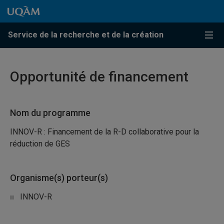
Passer au contenu
Accéder au menu principal
Accéder à la recherche
Passer au contenu
Accéder au menu principal
Service de la recherche et de la création
Menu
Opportunité de financement
Nom du programme
INNOV-R : Financement de la R-D collaborative pour la
réduction de GES
Organisme(s) porteur(s)
INNOV-R