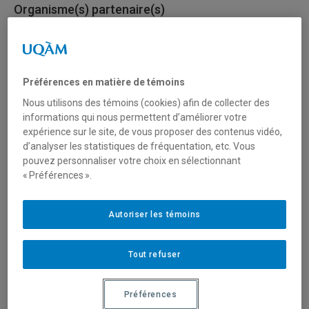
Organisme(s) partenaire(s)
Fonds de recherche du Québec - Nature et
Technologies (FRQNT)
Préférences en matière de témoins
Type de financement
Nous utilisons des témoins (cookies) afin de collecter des
informations qui nous permettent d’améliorer votre
Fonctionnement
expérience sur le site, de vous proposer des contenus vidéo,
d’analyser les statistiques de fréquentation, etc. Vous
pouvez personnaliser votre choix en sélectionnant
Secteur(s)
« Préférences ».
Sciences naturelles et mathématiques
Autoriser les témoins
Description du programme
Tout refuser
Afin de valoriser les découvertes,
Génome Québec
et
le
Fonds de recherche du Québec – Nature et
Préférences
technologies (FRQNT)
ont uni leurs forces pour lancer le