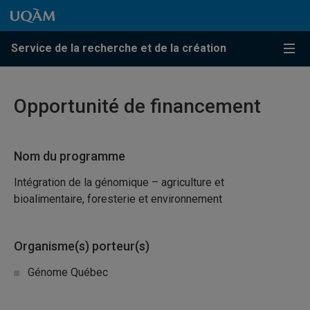
Passer au contenu
Accéder au menu principal
Accéder à la recherche
Passer au contenu
Accéder au menu principal
Service de la recherche et de la création
Menu
Opportunité de financement
Nom du programme
Intégration de la génomique – agriculture et
bioalimentaire, foresterie et environnement
Organisme(s) porteur(s)
Génome Québec