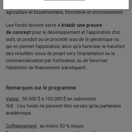
Programme d’intégration de la génomique (IG) –
agriculture et bioalimentaire, foresterie et environnement.
Les fonds doivent servir à
établir une preuve
de
concept
pour le développement et l’application d’un
outil, un produit ou un procédé issu de la génomique ou
qui en permet l’application, ainsi qu’à favoriser le transfert
des résultats issus du projet vers l’implantation ou la
commercialisation par l’utilisateur, ou de favoriser
l’obtention de financement subséquent.
Remarques sur le programme
Valeur
: 50 000 $ à 150 000 $ en subvention
N.B. : Ces fonds ne peuvent être versés qu’au partenaire
académique.
Cofinancement
: au moins 50 % requis