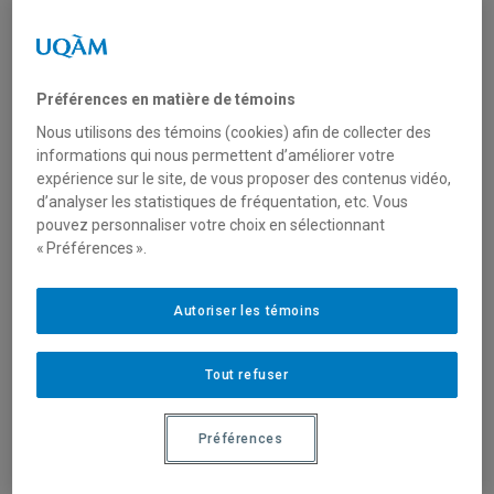
Type de financement
Fonctionnement
Préférences en matière de témoins
Secteur(s)
Nous utilisons des témoins (cookies) afin de collecter des
informations qui nous permettent d’améliorer votre
Sciences naturelles et mathématiques
expérience sur le site, de vous proposer des contenus vidéo,
d’analyser les statistiques de fréquentation, etc. Vous
pouvez personnaliser votre choix en sélectionnant
Description du programme
« Préférences ».
Cet appel vise à financer des projets à fort impact qui
Autoriser les témoins
catalysent l’expertise nationale afin de développer et
d’utiliser des solutions d’IA novatrices conçues au Canada
pour accélérer l’innovation énergétique nationale.
Tout refuser
Cet appel soutiendra les projets qui répondent à la
Préférences
déclaration d’impact en atteignant les trois objectifs
suivants :