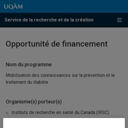
Passer au contenu
Accéder au menu principal
Accéder à la recherche
Passer au contenu
Accéder au menu principal
Service de la recherche et de la création
Menu
Opportunité de financement
Nom du programme
Mobilisation des connaissances sur la prévention et le
traitement du diabète
Organisme(s) porteur(s)
Instituts de recherche en santé du Canada (IRSC)