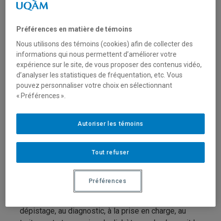
Type de financement
Fonctionnement
Préférences en matière de témoins
Nous utilisons des témoins (cookies) afin de collecter des
informations qui nous permettent d’améliorer votre
Secteur(s)
expérience sur le site, de vous proposer des contenus vidéo,
d’analyser les statistiques de fréquentation, etc. Vous
Sciences liées à la santé
pouvez personnaliser votre choix en sélectionnant
« Préférences ».
Description du programme
Autoriser les témoins
Les objectifs de la possibilité de financement sont les
suivants :
Tout refuser
Accroître et améliorer la mobilisation bidirectionnelle
des connaissances et la prise en compte des données
Préférences
probantes dans les politiques et les pratiques
relativement à la prévention, à la rémission, au
dépistage, au diagnostic, à la prise en charge, au