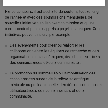
vie.
Par ce concours, il est souhaité de soutenir, tout au long
de l’année et avec des soumissions mensuelles, de
nouvelles initiatives en lien avec sa mission et qui ne
correspondent pas aux appels à projets classiques. Ces
initiatives peuvent inclure, par exemple :
Des événements pour créer ou renforcer les
collaborations entre les équipes de recherche et des
organisations non académiques, des utilisateur.trice.s
des connaissances et/ou la communauté ;
La promotion du sommeil et/ou la mobilisation des
connaissances auprès de la relève scientifique,
médicale ou professionnelle, des décideur.euse.s, des
utilisateur.trice.s des connaissances et de la
communauté.