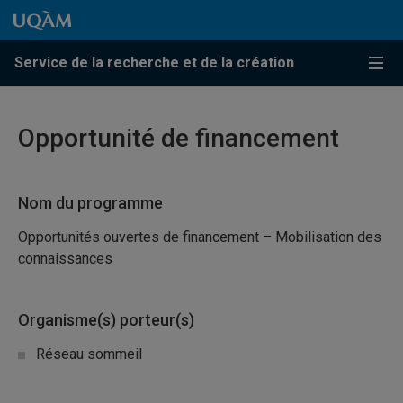
Passer au contenu
Accéder au menu principal
Accéder à la recherche
Passer au contenu
Accéder au menu principal
Service de la recherche et de la création
Menu
Opportunité de financement
Nom du programme
Opportunités ouvertes de financement – Mobilisation des
connaissances
Organisme(s) porteur(s)
Réseau sommeil