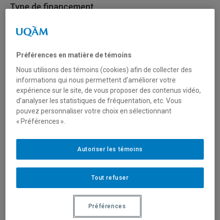
Type de financement
Mobilisation des connaissances (réseautage, transfert
et diffusion)
Préférences en matière de témoins
Secteur(s)
Nous utilisons des témoins (cookies) afin de collecter des
informations qui nous permettent d’améliorer votre
Sciences humaines et sociales
expérience sur le site, de vous proposer des contenus vidéo,
d’analyser les statistiques de fréquentation, etc. Vous
Sciences liées à la santé
pouvez personnaliser votre choix en sélectionnant
« Préférences ».
Description du programme
Autoriser les témoins
Le Réseau québécois de recherche sur le sommeil a pour
mission de propulser la recherche sur le sommeil vers
Tout refuser
une science hautement innovante et intersectorielle ayant
un impact concret sur le bien-être physique,
Préférences
psychologique et social de la population tout au long de la