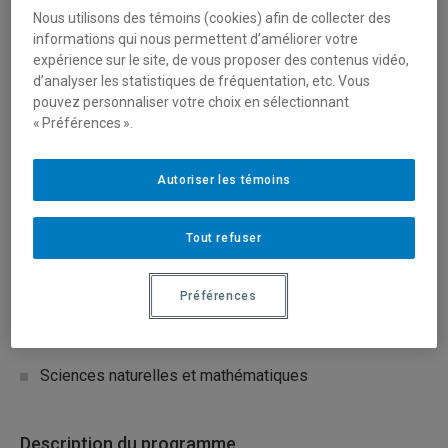
Organisme(s) partenaire(s)
Nous utilisons des témoins (cookies) afin de collecter des
informations qui nous permettent d’améliorer votre
Ministère de la défense nationale (MDN)
expérience sur le site, de vous proposer des contenus vidéo,
d’analyser les statistiques de fréquentation, etc. Vous
pouvez personnaliser votre choix en sélectionnant
Type de financement
« Préférences ».
Fonctionnement
Autoriser les témoins
Mobilisation des connaissances (réseautage, transfert
et diffusion)
Tout refuser
Secteur(s)
Préférences
Sciences humaines et sociales
Sciences naturelles et mathématiques
Description du programme