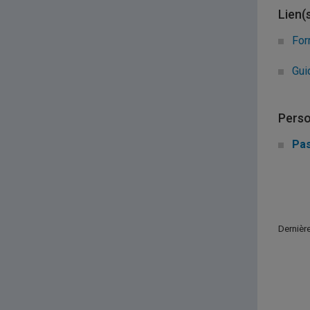
Lien(
For
Gui
Perso
Pas
Dernière