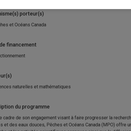
isme(s) porteur(s)
hes et Océans Canada
de financement
ctionnement
ur(s)
ences naturelles et mathématiques
iption du programme
e cadre de son engagement visant à faire progresser la recherc
s et des eaux douces, Pêches et Océans Canada (MPO) offre un