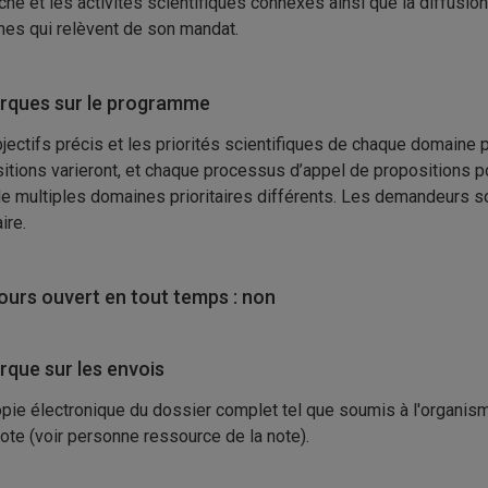
che et les activités scientifiques connexes ainsi que la diffusi
es qui relèvent de son mandat.
ques sur le programme
jectifs précis et les priorités scientifiques de chaque domaine p
itions varieront, et chaque processus d’appel de propositions p
e multiples domaines prioritaires différents. Les demandeurs so
aire.
urs ouvert en tout temps : non
que sur les envois
pie électronique du dossier complet tel que soumis à l'organis
note (voir personne ressource de la note).