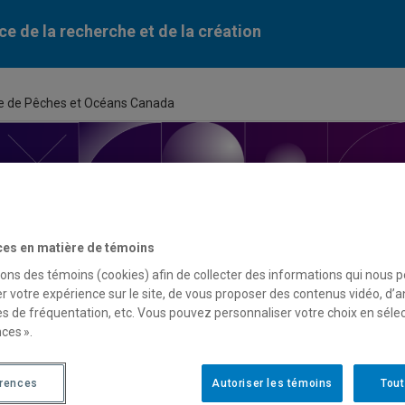
ce de la recherche et de la création
que de Pêches et Océans Canada
ces en matière de témoins
sons des témoins (cookies) afin de collecter des informations qui nous 
ortunité de financement
r votre expérience sur le site, de vous proposer des contenus vidéo, d’a
es de fréquentation, etc. Vous pouvez personnaliser votre choix en séle
ces ».
du programme
ilités de financement de la recherche scientifique de Pêches 
érences
Autoriser les témoins
Tout