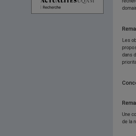
recher
domain
Remar
Les ob
propos
dans d
priorit
Conco
Remar
Une co
de la 